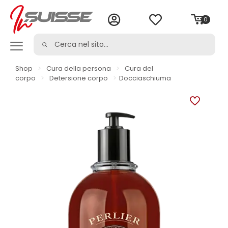
0
Shop
>
Cura della persona
>
Cura del
corpo
>
Detersione corpo
>
Docciaschiuma