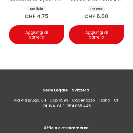
75 ml
125ml
Malizia
Intesa
CHF
4.75
CHF
6.00
Aggiungi al
Aggiungi al
carrello
carrello
Sede Legale - Svizzera
Via Ala Brüga, 64 Cap 6593 - Cadenazzo - Ticino - CH
IDI-IVA: CHE-354.865.445
Ufficio e e-commerce