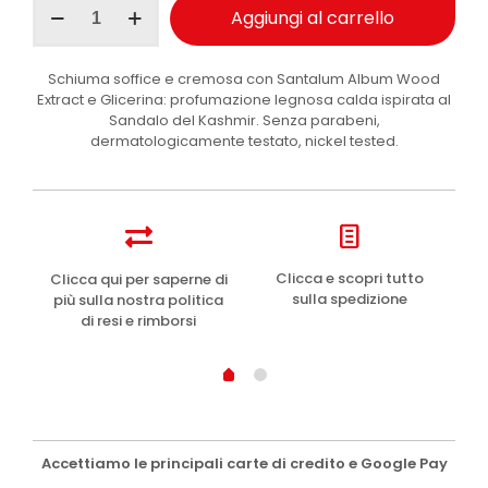
Aggiungi al carrello
bagno
schiuma
Sandalo
Schiuma soffice e cremosa con Santalum Album Wood
3l
Extract e Glicerina: profumazione legnosa calda ispirata al
quantità
Sandalo del Kashmir. Senza parabeni,
dermatologicamente testato, nickel tested.
e
Clicca e scopri tutto
Clicca qui per saperne di
sulla spedizione
più sulla nostra politica
di resi e rimborsi
Accettiamo le principali carte di credito e Google Pay