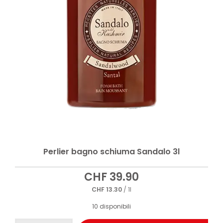
Perlier bagno schiuma Sandalo 3l
CHF
39.90
CHF
13.30
/ 1l
10 disponibili
Perlier