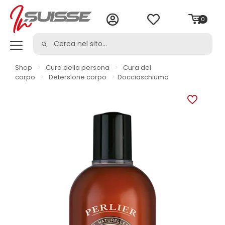
0
Shop
>
Cura della persona
>
Cura del
corpo
>
Detersione corpo
>
Docciaschiuma