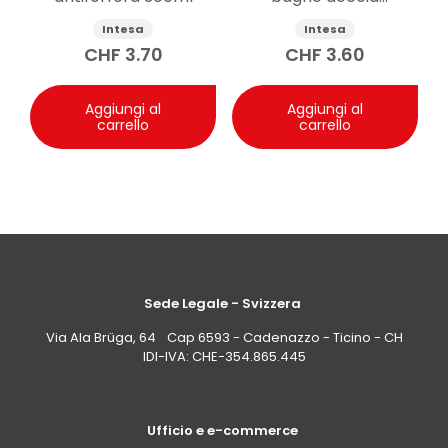
shampoo Aloe 250ml
Intesa
Intesa
CHF
3.70
CHF
3.60
Aggiungi al
Aggiungi al
carrello
carrello
Sede Legale - Svizzera
Via Ala Brüga, 64 Cap 6593 - Cadenazzo - Ticino - CH
IDI-IVA: CHE-354.865.445
Ufficio e e-commerce