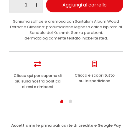
Aggiungi al carrello
bagno
schiuma
Sandalo
Schiuma soffice e cremosa con Santalum Album Wood
500ml
Extract e Glicerina: profumazione legnosa calda ispirata al
quantità
Sandalo del Kashmir. Senza parabeni,
dermatologicamente testato, nickel tested.
e
Clicca e scopri tutto
Clicca qui per saperne di
sulla spedizione
più sulla nostra politica
di resi e rimborsi
Accettiamo le principali carte di credito e Google Pay