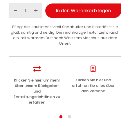
Perlier
In den Warenkorb legen
Bodylotion
feuchtigkeitsspendend
Weisser
Pflegt die Haut intensiv mit Sheabutter und hinterlässt sie
Moschus
glatt, samtig und seidig. Die reichhaltige Textur zieht rasch
250
ein, mit warmem Duft nach Weissem Moschus aus dem
ml
Orient.
Menge
z
Klicken Sie hier und
Klicken Sie hier, um mehr
L
erfahren Sie alles über
über unsere Rückgabe-
den Versand
und
Erstattungsrichtlinien zu
erfahren