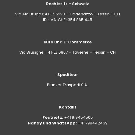
Rechtssitz – Schweiz
Via Ala Brüga 64 PLZ 6593 – Cadenazzo – Tessin – CH
IDI-IVA: CHE-354.865.445
Büro und E-Commerce
Via Brüsighell 14 PLZ 6807 – Taverne – Tessin – CH
Spediteur
Planzer Trasporti S.A.
Kontakt
Festnetz:
+41 919454505
Handy und WhatsApp:
+41 799442469