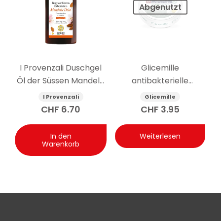
Empfindlichkeit.
Abgenutzt
I Provenzali Duschgel
Glicemille
Öl der Süssen Mandeln
antibakterielle
400 ml
feuchtigkeitsspendende
I Provenzali
Glicemille
Handcreme mit
CHF
6.70
CHF
3.95
Präbiotikum 100 ml
In den
Weiterlesen
Warenkorb