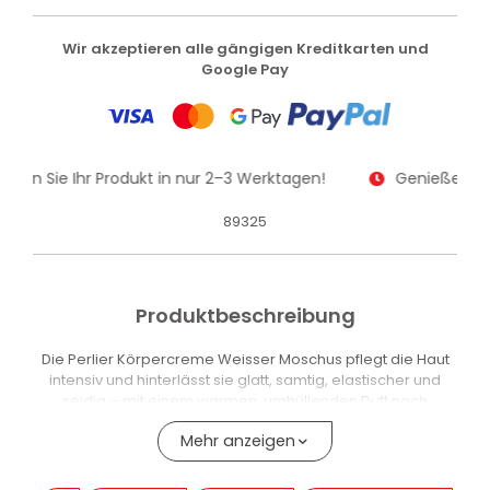
Wir akzeptieren alle gängigen Kreditkarten und
Google Pay
alten Sie Ihr Produkt in nur 2–3 Werktagen!
Genießen Sie
89325
Produktbeschreibung
Die Perlier Körpercreme Weisser Moschus pflegt die Haut
intensiv und hinterlässt sie glatt, samtig, elastischer und
seidig – mit einem warmen, umhüllenden Duft nach
Weissem Moschus aus dem Orient.
Mehr anzeigen
Die reichhaltige, schmelzende Textur zieht leicht ein, ohne
fettige Rückstände zu hinterlassen, und eignet sich für die