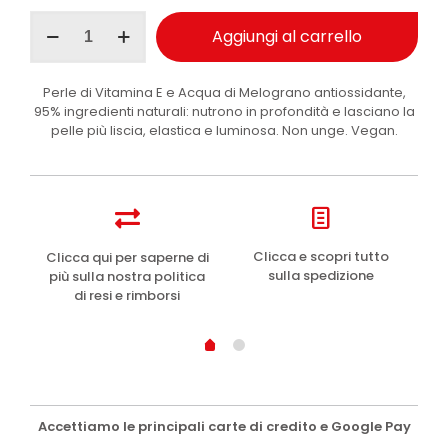
Perlier
Aggiungi al carrello
crema
corpo
nutriente
Perle di Vitamina E e Acqua di Melograno antiossidante,
Melograno
95% ingredienti naturali: nutrono in profondità e lasciano la
300ml
pelle più liscia, elastica e luminosa. Non unge. Vegan.
quantità
e
Clicca e scopri tutto
Clicca qui per saperne di
sulla spedizione
più sulla nostra politica
di resi e rimborsi
Accettiamo le principali carte di credito e Google Pay