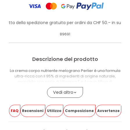
rofitta della spedizione gratuita per ordini da CHF 50.– in su!
89691
Descrizione del prodotto
La crema corpo nutriente melograno Perlier è una formula
ultra-ricca con il 95% di ingredienti di origine naturale,
arricchita con perle di Vitamina E e Acqua Attiva di
Melograno ad azione antiossidante. Lascia la pelle più
Vedi altro
liscia, elastica e luminosa, con una texture ricca che si
assorbe facilmente senza ungere.
Le perle di Vitamina E si fondono sulla pelle durante il
FAQ
Recensioni
Utilizzo
Composizione
Avvertenze
massaggio, rilasciando l’attivo in modo progressivo. La
formula combina burro di karité, olio di mandorle dolci e
burro di cacao, che contribuiscono al nutrimento intenso