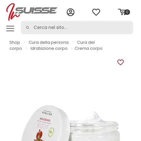
0
Shop
>
Cura della persona
>
Cura del
corpo
>
Idratazione corpo
>
Crema corpo