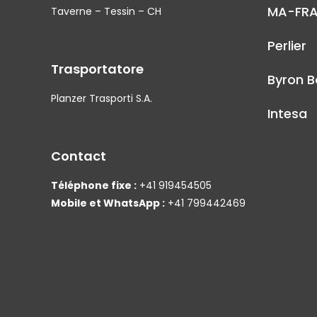
MA-FR
Taverne – Tessin – CH
Perlier
Trasportatore
Byron B
Planzer Trasporti S.A.
Intesa
Contact
Téléphone fixe :
+41 919454505
Mobile et WhatsApp :
+41 799442469