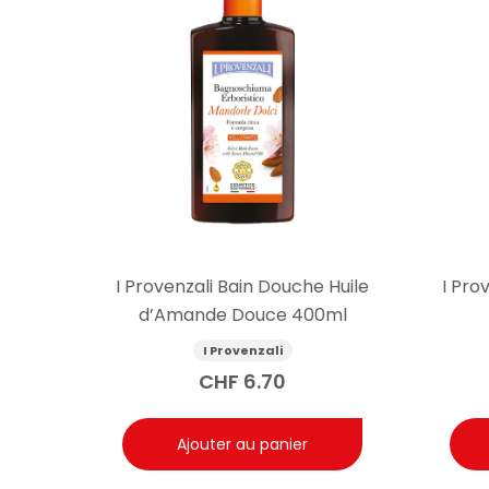
I Provenzali Bain Douche Huile
I Pro
d’Amande Douce 400ml
I Provenzali
CHF
6.70
Ajouter au panier