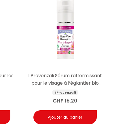
our les
I Provenzali Sérum raffermissant
pour le visage à l’églantier bio
30ml
I Provenzali
CHF
15.20
Ajouter au panier