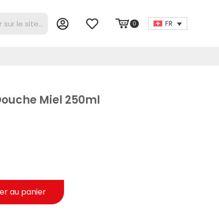
FR
0
Douche Miel 250ml
er au panier