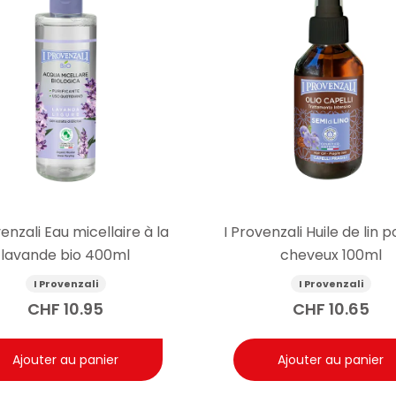
venzali Eau micellaire à la
I Provenzali Huile de lin p
lavande bio 400ml
cheveux 100ml
I Provenzali
I Provenzali
CHF
10.95
CHF
10.65
Ajouter au panier
Ajouter au panier