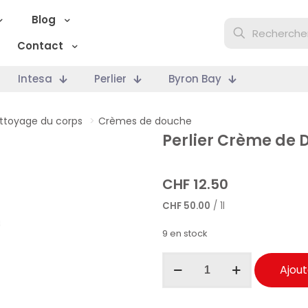
Blog
Contact
Intesa
Perlier
Byron Bay
ttoyage du corps
>
Crèmes de douche
Perlier Crème de 
CHF
12.50
CHF
50.00
/ 1l
9 en stock
quantité
Ajout
de
Perlier