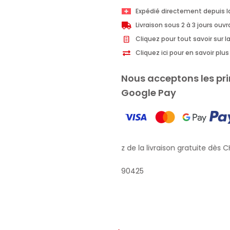
Crème
Expédié directement depuis l
de
Livraison sous 2 à 3 jours ouv
Douche
Cliquez pour tout savoir sur la
Miel
Cliquez ici pour en savoir pl
250ml
Nous acceptons les pri
Google Pay
Profitez de la livraison gratuite dès CH
90425