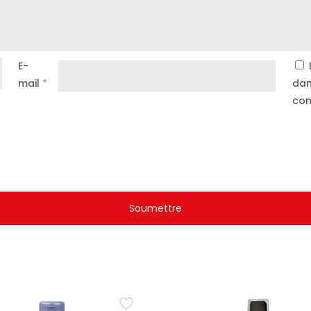
E-
mail
*
dan
com