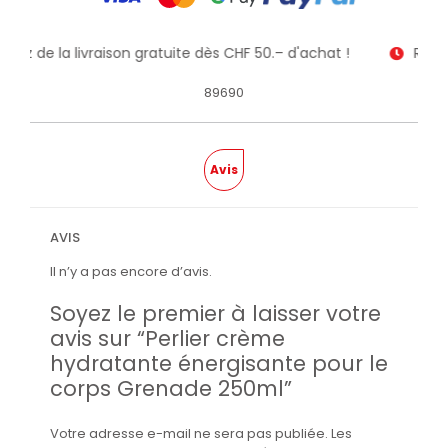
fitez de la livraison gratuite dès CHF 50.– d'achat !
Recev
89690
Avis
AVIS
Il n’y a pas encore d’avis.
Soyez le premier à laisser votre
avis sur “Perlier crème
hydratante énergisante pour le
corps Grenade 250ml”
Votre adresse e-mail ne sera pas publiée.
Les