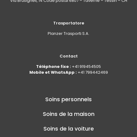
Via Brüsighell, 14 Code postal 6807 – Taverne – Tessin – CH
Trasportatore
Planzer Trasporti S.A.
Contact
Téléphone fixe :
+41 919454505
Mobile et WhatsApp :
+41 799442469
Soins personnels
Soins de la maison
Soins de la voiture