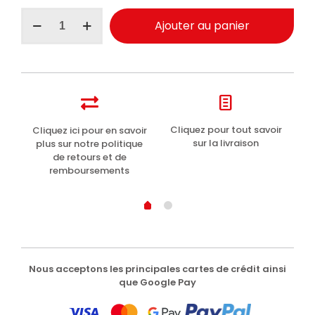
quantité
Ajouter au panier
de
Perlier
crème
hydratante
énergisante
pour
le
corps
t
Cliquez pour tout savoir
Cliquez ici pour en savoir
Li
Grenade
sur la livraison
plus sur notre politique
250ml
de retours et de
remboursements
Nous acceptons les principales cartes de crédit ainsi
que Google Pay