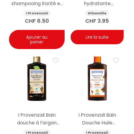
shampooing Karité et
hydratante
Avocat 250ml
antibactérienne pour
I Provenzali
Glicemille
les mains avec
CHF
6.50
CHF
3.95
prébiotique 100 ml
Ajouter au
Lire la suite
panier
I Provenzali Bain
I Provenzali Bain
douche à l’argan
Douche Huile
biologique 400ml
d’Amande Douce
I Provenzali
I Provenzali