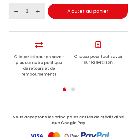
quantité
Ajouter au panier
de
Perlier
gommage
corporel
lissant
Grenade
150ml
t
Cliquez pour tout savoir
Cliquez ici pour en savoir
Li
sur la livraison
plus sur notre politique
de retours et de
remboursements
Nous acceptons les principales cartes de crédit ainsi
que Google Pay