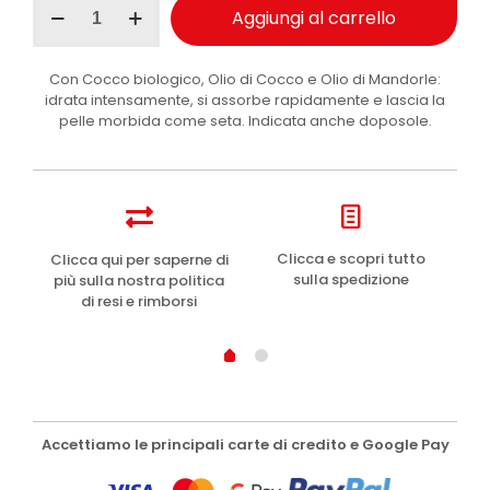
Aggiungi al carrello
latte
corpo
idratante
Con Cocco biologico, Olio di Cocco e Olio di Mandorle:
Thai-
idrata intensamente, si assorbe rapidamente e lascia la
Coco
pelle morbida come seta. Indicata anche doposole.
250ml
quantità
e
Clicca e scopri tutto
Clicca qui per saperne di
sulla spedizione
più sulla nostra politica
di resi e rimborsi
Accettiamo le principali carte di credito e Google Pay