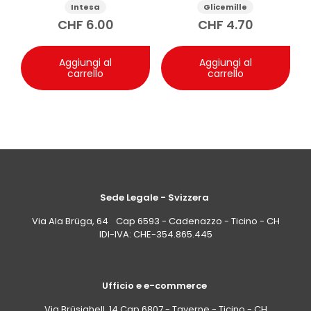
Attraction 125ml
Intesa
Glicemille
CHF
6.00
CHF
4.70
Aggiungi al
Aggiungi al
carrello
carrello
Sede Legale - Svizzera
Via Ala Brüga, 64 Cap 6593 - Cadenazzo - Ticino - CH
IDI-IVA: CHE-354.865.445
Ufficio e e-commerce
Via Brüsighell, 14 Cap 6807 - Taverne - Ticino - CH