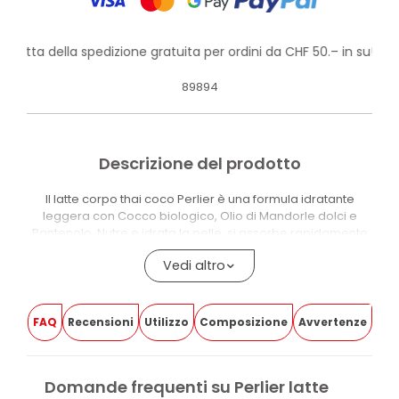
rofitta della spedizione gratuita per ordini da CHF 50.– in su!
89894
Descrizione del prodotto
Il latte corpo thai coco Perlier è una formula idratante
leggera con Cocco biologico, Olio di Mandorle dolci e
Pantenolo. Nutre e idrata la pelle, si assorbe rapidamente
e la lascia morbida, luminosa e profumata al cocco.
Vedi altro
La formula combina ingredienti emollienti e idratanti che
contribuiscono alla morbidezza della pelle. Il Pantenolo
aiuta a mantenere la pelle idratata, mentre l’Olio di
FAQ
Recensioni
Utilizzo
Composizione
Avvertenze
Mandorle dolci dona una sensazione di nutrimento e
morbidezza.
La texture fluida si distribuisce facilmente su tutto il corpo, si
Domande frequenti su Perlier latte
assorbe rapidamente e lascia una sensazione leggera