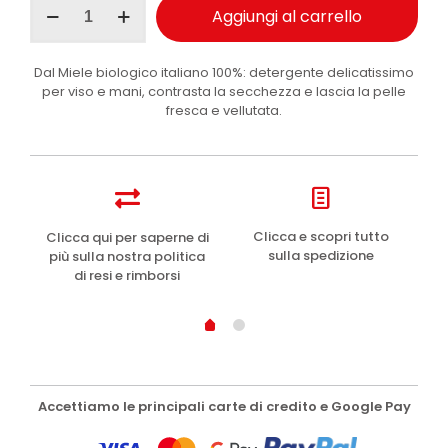
Aggiungi al carrello
sapone
solido
Miele
Dal Miele biologico italiano 100%: detergente delicatissimo
125g
per viso e mani, contrasta la secchezza e lascia la pelle
quantità
fresca e vellutata.
e
Clicca e scopri tutto
Clicca qui per saperne di
sulla spedizione
più sulla nostra politica
di resi e rimborsi
Accettiamo le principali carte di credito e Google Pay