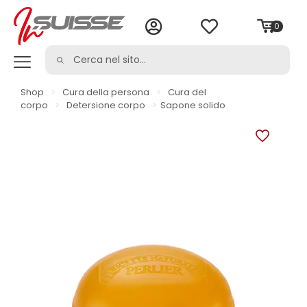
0
Shop
>
Cura della persona
>
Cura del
corpo
>
Detersione corpo
>
Sapone solido