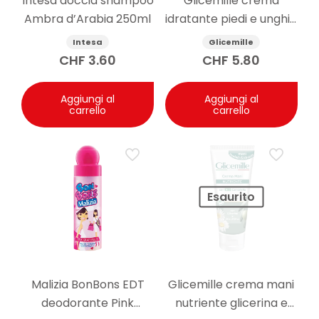
Intesa doccia shampoo
Glicemille crema
Domanda: Quanto dura una saponetta usata
Ambra d’Arabia 250ml
idratante piedi e unghie
ogni giorno?
100ml
Risposta: La durata dipende dalla frequenza d’uso,
Intesa
Glicemille
dal numero di persone che la utilizzano e da come
CHF
3.60
CHF
5.80
viene conservata tra un lavaggio e l’altro. Lasciarla
asciugare bene aiuta a preservarla più a lungo.
Aggiungi al
Aggiungi al
carrello
carrello
Esaurito
Malizia BonBons EDT
Glicemille crema mani
deodorante Pink
nutriente glicerina e