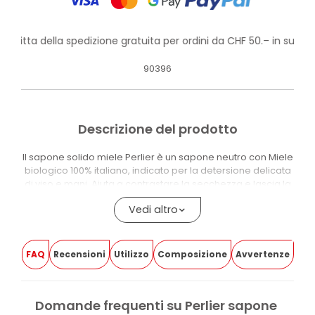
rofitta della spedizione gratuita per ordini da CHF 50.– in su!
90396
Descrizione del prodotto
Il sapone solido miele Perlier è un sapone neutro con Miele
biologico 100% italiano, indicato per la detersione delicata
di viso e mani. Aiuta a contrastare la secchezza e lascia la
pelle morbida e vellutata.
Vedi altro
La formula è arricchita con Glicerina e Sorbitolo, ingredienti
che contribuiscono a mantenere una sensazione di
morbidezza durante la detersione. A contatto con l’acqua
FAQ
Recensioni
Utilizzo
Composizione
Avvertenze
produce una schiuma morbida e si risciacqua facilmente.
È adatto all’uso quotidiano, anche su pelli sensibili. Il
formato solido è pratico da usare e conservare.
Domande frequenti su Perlier sapone