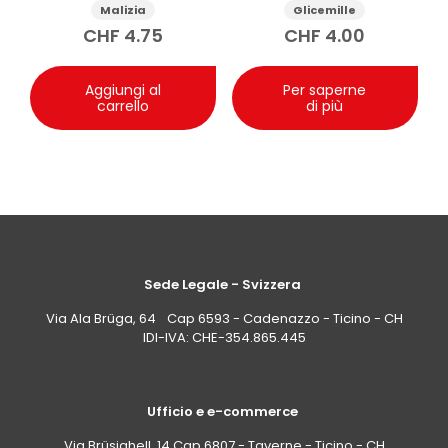
Grapefruit 75 ml
camomilla 100ml
Malizia
Glicemille
CHF
4.75
CHF
4.00
Aggiungi al
Per saperne
carrello
di più
Sede Legale - Svizzera
Via Ala Brüga, 64 Cap 6593 - Cadenazzo - Ticino - CH
IDI-IVA: CHE-354.865.445
Ufficio e e-commerce
Via Brüsighell, 14 Cap 6807 - Taverne - Ticino - CH