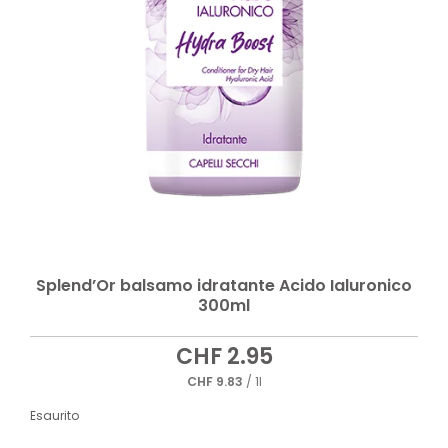
Splend’Or balsamo idratante Acido Ialuronico
300ml
CHF
2.95
CHF
9.83
/ 1l
Esaurito