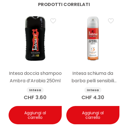
PRODOTTI CORRELATI
Intesa doccia shampoo
Intesa schiuma da
Ambra d’Arabia 250ml
barba pelli sensibili
senza alcool 300ml
Intesa
Intesa
CHF
3.60
CHF
4.30
Aggiungi al
Aggiungi al
carrello
carrello