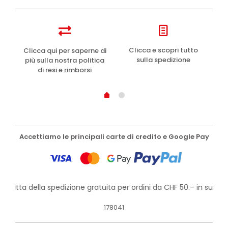
e
Clicca e scopri tutto
Clicca qui per saperne di
sulla spedizione
più sulla nostra politica
di resi e rimborsi
Accettiamo le principali carte di credito e Google Pay
rofitta della spedizione gratuita per ordini da CHF 50.– in su!
178041