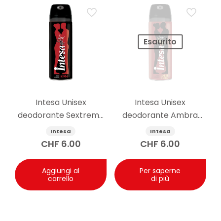
Esaurito
Intesa Unisex
Intesa Unisex
deodorante Sextreme
deodorante Ambra
125ml
d’Arabia 125ml
Intesa
Intesa
CHF
6.00
CHF
6.00
Aggiungi al
Per saperne
carrello
di più