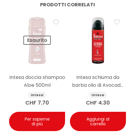
PRODOTTI CORRELATI
Esaurito
Intesa doccia shampoo
Intesa schiuma da
Aloe 500ml
barba olio di Avocado
300ml
Intesa
Intesa
CHF
7.70
CHF
4.30
Per saperne
Aggiungi al
di più
carrello