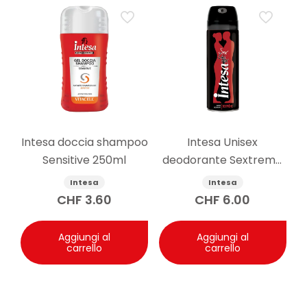
Intesa doccia shampoo
Intesa Unisex
Sensitive 250ml
deodorante Sextreme
125ml
Intesa
Intesa
CHF
3.60
CHF
6.00
Aggiungi al
Aggiungi al
carrello
carrello