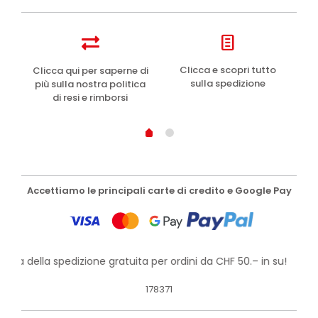
e
Clicca e scopri tutto
Clicca qui per saperne di
sulla spedizione
più sulla nostra politica
di resi e rimborsi
Accettiamo le principali carte di credito e Google Pay
itta della spedizione gratuita per ordini da CHF 50.– in su!
178371