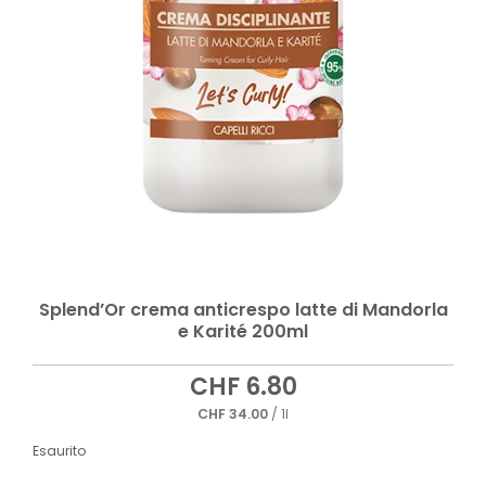
Splend’Or crema anticrespo latte di Mandorla
e Karité 200ml
CHF
6.80
CHF
34.00
/ 1l
Esaurito