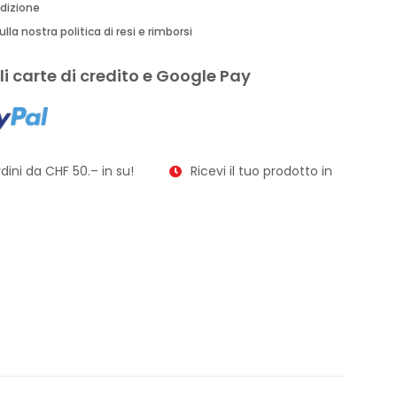
edizione
lla nostra politica di resi e rimborsi
i carte di credito e Google Pay
ni da CHF 50.– in su!
Ricevi il tuo prodotto in soli 2–3 gior