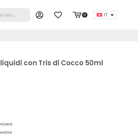
IT
0
 liquidi con Tris di Cocco 50ml
vizzera
orativi