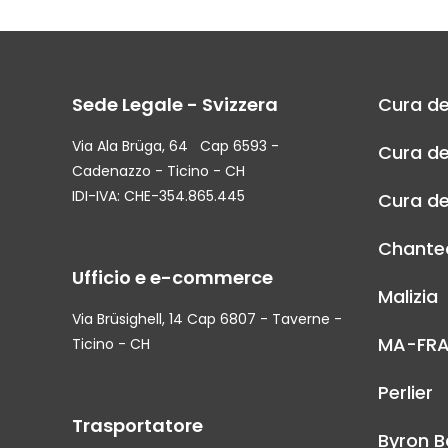
Sede Legale - Svizzera
Cura de
Via Ala Brüga, 64 Cap 6593 -
Cura de
Cadenazzo - Ticino - CH
IDI-IVA: CHE-354.865.445
Cura de
Chantec
Ufficio e e-commerce
Malizia
Via Brüsighell, 14 Cap 6807 - Taverne -
MA-FR
Ticino - CH
Perlier
Trasportatore
Byron B