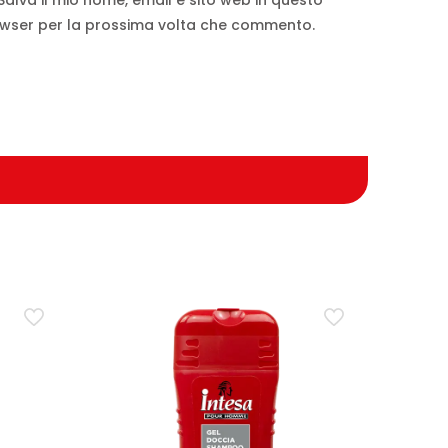
Salva il mio nome, email e sito web in questo
wser per la prossima volta che commento.