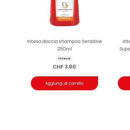
Intesa doccia shampoo Sensitive
Int
250ml
Supe
Intesa
CHF
3.60
Aggiungi al carrello