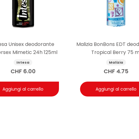
esa Unisex deodorante
Malizia BonBons EDT deo
rsex Mimetic 24h 125ml
Tropical Berry 75 m
Intesa
Malizia
CHF
6.00
CHF
4.75
Aggiungi al carrello
Aggiungi al carrello