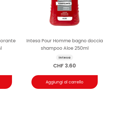
dorante
Intesa Pour Homme bagno doccia
l
shampoo Aloe 250ml
Intesa
CHF
3.60
Aggiungi al carrello