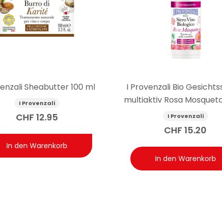
venzali Sheabutter 100 ml
I Provenzali Bio Gesicht
multiaktiv Rosa Mosquet
I Provenzali
CHF
12.95
I Provenzali
CHF
15.20
In den Warenkorb
In den Warenkorb