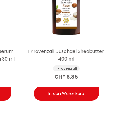
sserum
I Provenzali Duschgel Sheabutter
a 30 ml
400 ml
I Provenzali
CHF
6.85
In den Warenkorb