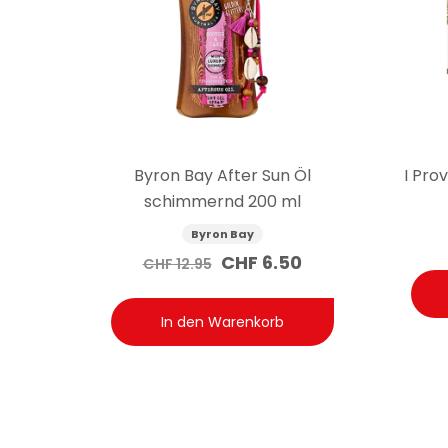
Byron Bay After Sun Öl
I Pro
schimmernd 200 ml
Byron Bay
Ursprünglicher
Aktueller
CHF
6.50
CHF
12.95
Preis
Preis
war:
ist:
In den Warenkorb
CHF 12.95
CHF 6.50.