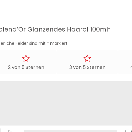
„Splend’Or Glänzendes Haaröl 100ml“
derliche Felder sind mit
*
markiert
2 von 5 Sternen
3 von 5 Sternen