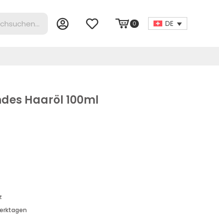
DE
0
ndes Haaröl 100ml
z
Werktagen