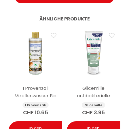
ÄHNLICHE PRODUKTE
I Provenzali
Glicemille
Mizellenwasser Bio
antibakterielle
Arganöl 400 ml
feuchtigkeitsspendende
I Provenzali
Glicemille
Handcreme 100ml
CHF
10.65
CHF
3.95
In den
In den