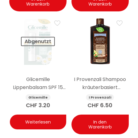
Warenkorb
Warenkorb
Abgenutzt
Glicemille
I Provenzali Shampoo
Lippenbalsam SPF 15
kräuterbasiert
pflegend 5.5g
Seideneffekt
Glicemille
I Provenzali
Sheabutter und
CHF
3.20
CHF
6.50
Avocado 250 ml
Weiterlesen
In den
Warenkorb