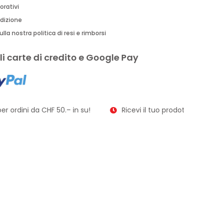
orativi
edizione
lla nostra politica di resi e rimborsi
i carte di credito e Google Pay
r ordini da CHF 50.– in su!
Ricevi il tuo prodotto in soli 2–