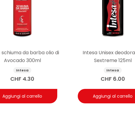
 schiuma da barba olio di
Intesa Unisex deodor
Avocado 300ml
Sextreme 125ml
Intesa
Intesa
CHF
4.30
CHF
6.00
Aggiungi al carrello
Aggiungi al carrello