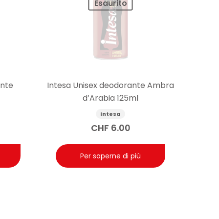
Esaurito
ante
Intesa Unisex deodorante Ambra
d’Arabia 125ml
Intesa
CHF
6.00
Per saperne di più