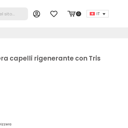
IT
0
a capelli rigenerante con Tris
vizzera