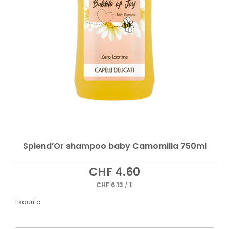
Splend’Or shampoo baby Camomilla 750ml
CHF
4.60
CHF
6.13
/ 1l
Esaurito