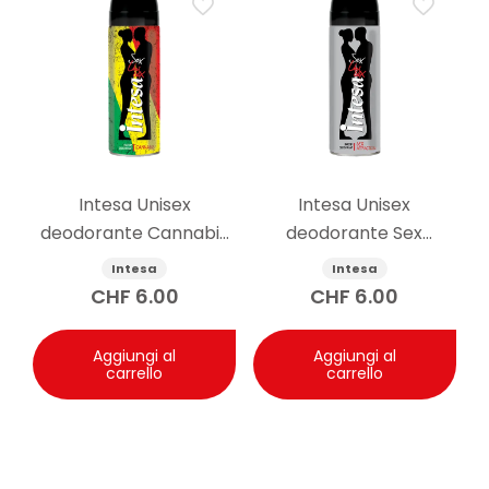
Intesa Unisex
Intesa Unisex
deodorante Cannabis
deodorante Sex
125ml
Attraction 125ml
Intesa
Intesa
CHF
6.00
CHF
6.00
Aggiungi al
Aggiungi al
carrello
carrello