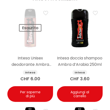
Esaurito
Intesa Unisex
Intesa doccia shampoo
deodorante Ambra
Ambra d’Arabia 250ml
d’Arabia 125ml
Intesa
Intesa
CHF
6.00
CHF
3.60
Per saperne
Aggiungi al
di più
carrello