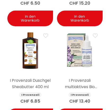
Olive 75 ml
Mosqueta 30 ml
CHF
6.50
CHF
15.20
In den
In den
Warenkorb
Warenkorb
I Provenzali Duschgel
I Provenzali
Sheabutter 400 ml
multiaktives Bio
Gesichtsserum
I Provenzali
I Provenzali
Ligurischer Lavendel 30
CHF
6.85
CHF
13.40
ml