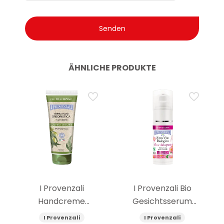
ÄHNLICHE PRODUKTE
I Provenzali
I Provenzali Bio
Handcreme
Gesichtsserum
empfindliche Haut
multiaktiv Rosa
I Provenzali
I Provenzali