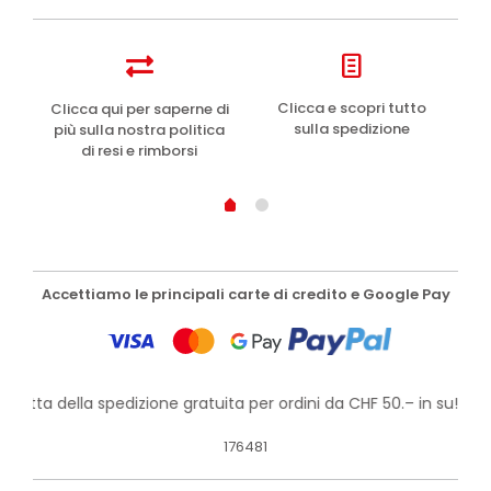
e
Clicca e scopri tutto
Clicca qui per saperne di
sulla spedizione
più sulla nostra politica
di resi e rimborsi
Accettiamo le principali carte di credito e Google Pay
rofitta della spedizione gratuita per ordini da CHF 50.– in su!
176481