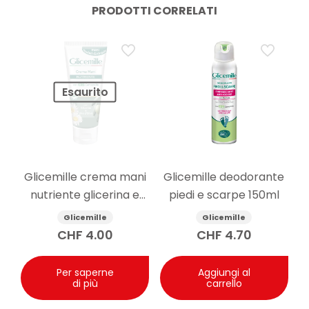
PRODOTTI CORRELATI
Esaurito
Glicemille crema mani
Glicemille deodorante
nutriente glicerina e
piedi e scarpe 150ml
camomilla 100ml
Glicemille
Glicemille
CHF
4.00
CHF
4.70
Per saperne
Aggiungi al
di più
carrello