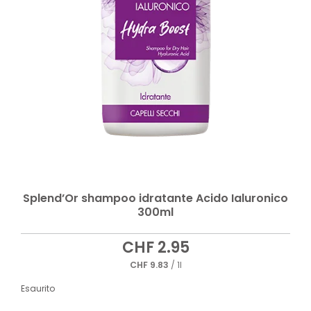
Splend’Or shampoo idratante Acido Ialuronico
300ml
CHF
2.95
CHF
9.83
/ 1l
Esaurito