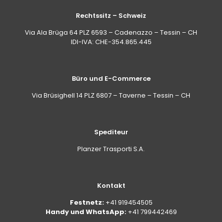
Rechtssitz – Schweiz
Via Ala Brüga 64 PLZ 6593 – Cadenazzo – Tessin – CH
IDI-IVA: CHE-354.865.445
Büro und E-Commerce
Via Brüsighell 14 PLZ 6807 – Taverne – Tessin – CH
Spediteur
Planzer Trasporti S.A.
Kontakt
Festnetz:
+41 919454505
Handy und WhatsApp:
+41 799442469