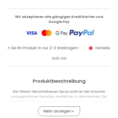
Wir akzeptieren alle gängigen Kreditkarten und
Google Pay
alten Sie Ihr Produkt in nur 2–3 Werktagen!
Genießen Sie
1025-019
Produktbeschreibung
Der Wexór Geruchsfresser Spray wirkt an der Ursache
unangenehmer Gerüche, anstatt sie zu überdecken. Die
ODOR REMOVER-Technologie integriert aktive Moleküle, die
direkt mit den geruchsbildenden Molekülen reagieren,
Mehr anzeigen
diese abbauen und einen frischen, sauberen Duft
hinterlassen.