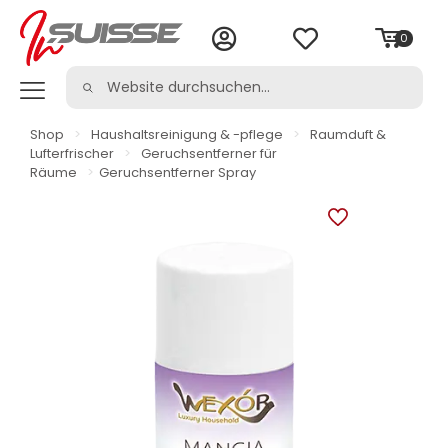
0
Shop
>
Haushaltsreinigung & -pflege
>
Raumduft &
Lufterfrischer
>
Geruchsentferner für
Räume
>
Geruchsentferner Spray