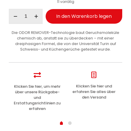
11 vorrätig
Wexór
In den Warenkorb legen
Textilerfrischer
geruchshemmend
Reisegrösse
Die ODOR REMOVER-Technologie baut Geruchsmoleküle
Blaue
chemisch ab, anstatt sie zu überdecken – mit einer
Narzisse
dreiphasigen Formel, die von der Universität Turin auf
100
Schweiss- und Küchengerüche getestet wurde.
ml
Menge
z
Klicken Sie hier und
Klicken Sie hier, um mehr
L
erfahren Sie alles über
über unsere Rückgabe-
den Versand
und
Erstattungsrichtlinien zu
erfahren