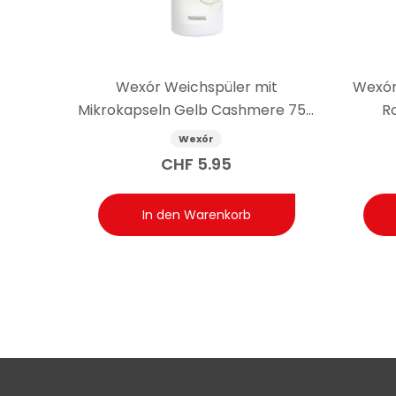
Antwort: Mit der angegebenen Dosierung von einem V
nach gewünschter Intensität anpasst, erhält eine 
Wexór Weichspüler mit
Wexór
Mikrokapseln Gelb Cashmere 750
Ro
ml
Wexór
CHF
5.95
In den Warenkorb