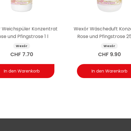
erschlussdeckel à ca. 5 ml reicht die 200-ml-Flasche im Durchs
abweichende Anzahl an Waschgängen.
 Weichspüler Konzentrat
Wexór Wäscheduft Konz
se und Pfingstrose 1 l
Rose und Pfingstrose 2
Wexór
Wexór
CHF
7.70
CHF
9.90
In den Warenkorb
In den Warenkorb