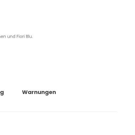
 und Fiori Blu.
ftnote auch nach dem Waschen präsent.
ng
Warnungen
n Duftintensität.