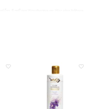
kel (ca. 5 ml) pro Waschgang an. Wer eine höhere
s Duftergebnis?
tenden Duft ab. Die Haltbarkeit kann je nach
ufügen.
nd Sportbekleidung oder Funktionskleidung?
telle des Weichspülers verwenden, wenn es
rzichten viele Personen auf Weichspüler; in diesen
gentliche Zusatzoption?
l in einem halben Liter Wasser lässt sich beim
e zur Nutzung in der Waschmaschine, die sich