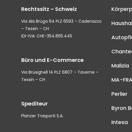
Rechtssitz – Schweiz
Körperp
Via Ala Brüga 64 PLZ 6593 – Cadenazzo
Haushal
– Tessin – CH
IDI-IVA: CHE-354.865.445
Autopf
Chantec
Büro und E-Commerce
Malizia
Via Brüsighell 14 PLZ 6807 – Taverne –
MA-FR
Tessin – CH
Perlier
Spediteur
Byron B
Planzer Trasporti S.A.
Intesa