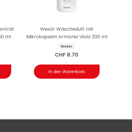
chnitt für etwa 40 Waschgänge. Wer die Menge je
entrat
Wexór Wäscheduft mit
50 ml
Mikrokapseln Armonia Viola 200 ml
Wexór
CHF
8.70
In den Warenkorb