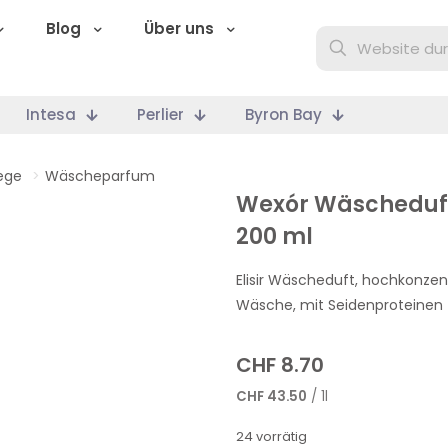
Blog
Über uns
Intesa
Perlier
Byron Bay
ege
>
Wäscheparfum
Wexór Wäscheduft
200 ml
Elisir Wäscheduft, hochkonze
Wäsche, mit Seidenproteinen f
CHF
8.70
CHF
43.50
/ 1l
24 vorrätig