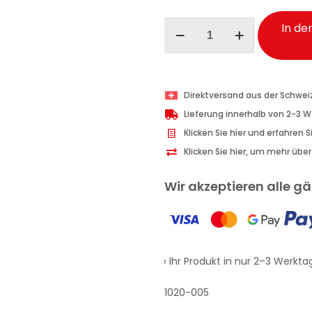
Wexór
In de
Wäscheduft
mit
Mikrokapseln
Blaue
Direktversand aus der Schwei
Blüten
Lieferung innerhalb von 2-3 
200
Klicken Sie hier und erfahren 
ml
Klicken Sie hier, um mehr übe
Menge
Wir akzeptieren alle 
Erhalten Sie Ihr Produkt in nur 2–3 Werktag
1020-005