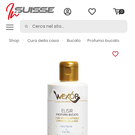
0
Shop
>
Cura della casa
>
Bucato
>
Profumo bucato