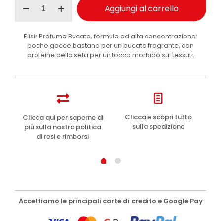
Wexór
Aggiungi al carrello
profuma
bucato
con
Elisir Profuma Bucato, formula ad alta concentrazione:
microcapsule
poche gocce bastano per un bucato fragrante, con
Fiori
proteine della seta per un tocco morbido sui tessuti.
Blu
200
ml
quantità
e
Clicca e scopri tutto
Clicca qui per saperne di
sulla spedizione
più sulla nostra politica
di resi e rimborsi
Accettiamo le principali carte di credito e Google Pay