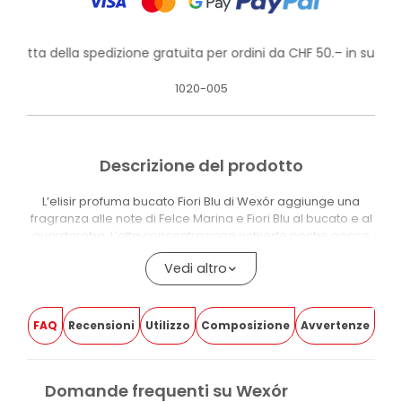
rofitta della spedizione gratuita per ordini da CHF 50.– in su!
1020-005
Descrizione del prodotto
L’elisir profuma bucato Fiori Blu di Wexór aggiunge una
fragranza alle note di Felce Marina e Fiori Blu al bucato e al
guardaroba. L’alta concentrazione richiede poche gocce
per lavaggio.
Vedi altro
Le microcapsule presenti nella formula rilasciano la
fragranza in modo prolungato, mantenendo la presenza
del profumo sui tessuti anche dopo il lavaggio. La formula
FAQ
Recensioni
Utilizzo
Composizione
Avvertenze
include proteine della seta con un effetto di mano
piacevole sui tessuti.
L’essenza è adatta a tutti i tipi di tessuto e può essere usata
Domande frequenti su Wexór
in lavatrice. La concentrazione elevata rende il dosaggio