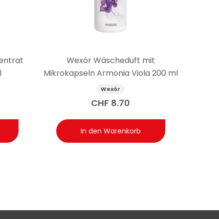
o möglich?
enen Dosierung. Die tatsächliche Anzahl kann
entrat
Wexór Wäscheduft mit
l
Mikrokapseln Armonia Viola 200 ml
Wexór
CHF
8.70
In den Warenkorb