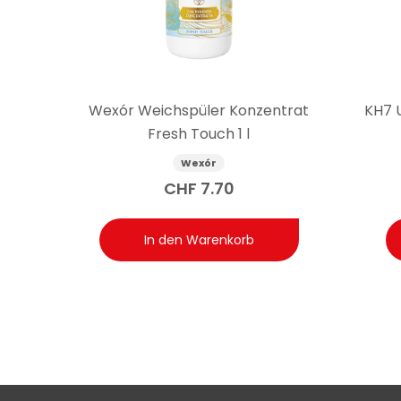
Frage: Wie viele Waschgänge sind mit einer Fl
Antwort: Die in der Flasche enthaltene Produktmenge
variieren, wenn die Menge pro Waschgang erhöht oder
Wexór Weichspüler Konzentrat
KH7 
Fresh Touch 1 l
Wexór
CHF
7.70
In den Warenkorb