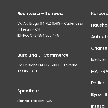
Rechtssitz – Schweiz
Körperp
Via Ala Brüga 64 PLZ 6593 – Cadenazzo
Haushal
– Tessin – CH
IDI-IVA: CHE-354.865.445
Autopf
Chantec
Büro und E-Commerce
Malizia
Via Brüsighell 14 PLZ 6807 – Taverne –
MA-FR
Tessin – CH
Perlier
Spediteur
Byron B
Planzer Trasporti S.A.
Intesa