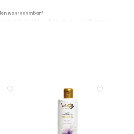
ilien wahrnehmbar?
n verankert und ihn schrittweise freisetzt. Wie lange
ke ab. Das Produkt ist auf lang anhaltende
er überdeckt es sie nur?
nangenehme Gerüche absorbieren und helfen, deren
Art des Geruchs sowie vom Gewebetyp ab. Bei sehr
einem Wäscheparfüm, das beim Waschen
quatico wird in das Weichspülerfach der
e ohne Überdosierung zu erhalten?
n; für eine stärkere Duftintensität können 4
en Sie die Dosierung nach Ihrem Geschmack an.