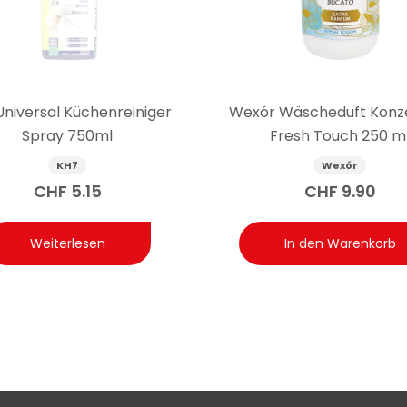
asche Wexór Wäscheparfüm mit Weichspüler Elisir Acquatic
 reicht für ca. 33 Anwendungen, berechnet auf Basis der empfohl
 verringert wird.
Universal Küchenreiniger
Wexór Wäscheduft Konz
Spray 750ml
Fresh Touch 250 m
KH7
Wexór
CHF
5.15
CHF
9.90
Weiterlesen
In den Warenkorb