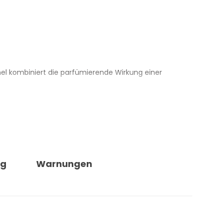
mel kombiniert die parfümierende Wirkung einer
t an der Oberfläche: Duftkapseln und ein in die
 weiche, voluminöse Wäsche mit einem langanhaltenden
 Wäscheparfum auch dann geeignet, wenn Textilien
ng
Warnungen