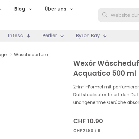
Blog
Über uns
Intesa
Perlier
Byron Bay
ege
>
Wäscheparfum
Wexór Wäscheduft 
Acquatico 500 ml
2-in-1-Formel mit parfümier
Duftstabilisator fixiert den D
unangenehme Gerüche absorb
CHF
10.90
CHF
21.80
/ 1l