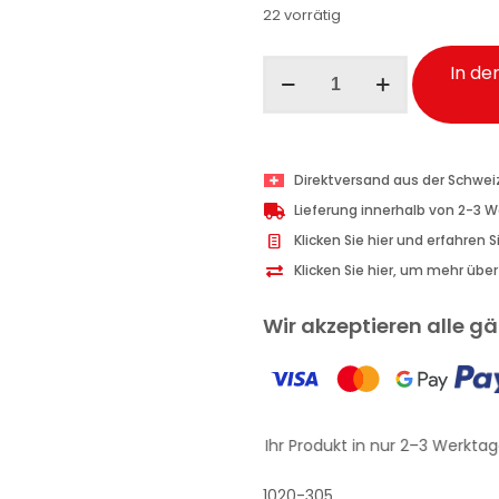
22 vorrätig
Wexór
In de
Wäscheduft
mit
Weichspüler
Elisir
Direktversand aus der Schwei
Acquatico
Lieferung innerhalb von 2-3 
500
Klicken Sie hier und erfahren 
ml
Klicken Sie hier, um mehr übe
Menge
Wir akzeptieren alle 
Erhalten Sie Ihr Produkt in nur 2–3 Werktage
1020-305