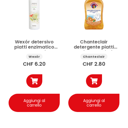
Prezzo
Applicare
Wexór detersivo
Chanteclair
piatti enzimatico
detergente piatti
concentrato Lime e
Arancio e Mandarino
Pompelmo 750 ml
500ml
Wexór
Chanteclair
CHF
6.20
CHF
2.80
Aggiungi al
Aggiungi al
carrello
carrello