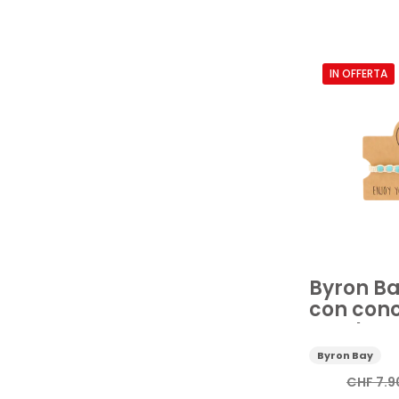
Accessori cosm
Crema e lozion
IN OFFERTA
Vedi di più
Prezzo
Byron Ba
con conc
Turchese
Byron Bay
CHF
7.9