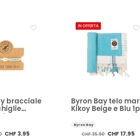
etici
Accessorio corpo
Aktion
Bagno e sali da bagno
e solare
Creme solari
Cura del corpo
Cura della pers
IN OFFERTA
Applicare
y bracciale
Byron Bay telo ma
higlie
Kikoy Beige e Blu 1
 1pz
Byron Bay
Il
Il
Il
Il
CHF
3.95
CHF
17.95
0
CHF
35.90