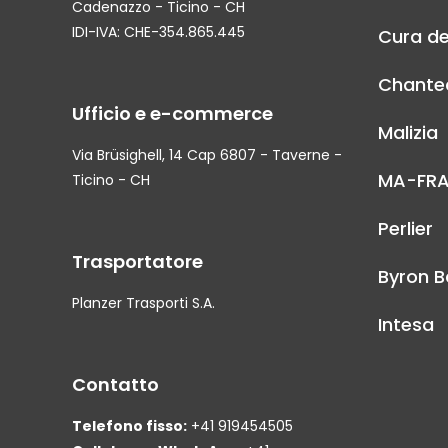
Cadenazzo - Ticino - CH
IDI-IVA: CHE-354.865.445
Cura de
Chantec
Ufficio e e-commerce
Malizia
Via Brüsighell, 14 Cap 6807 - Taverne -
MA-FR
Ticino - CH
Perlier
Trasportatore
Byron B
Planzer Trasporti S.A.
Intesa
Contatto
Telefono fisso:
+41 919454505