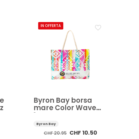
Burro corpo
Crema corpo
ona
IN OFFERTA
re
Byron Bay borsa
pz
mare Color Wave
1pz
Byron Bay
Il
Il
CHF
10.50
CHF
20.95