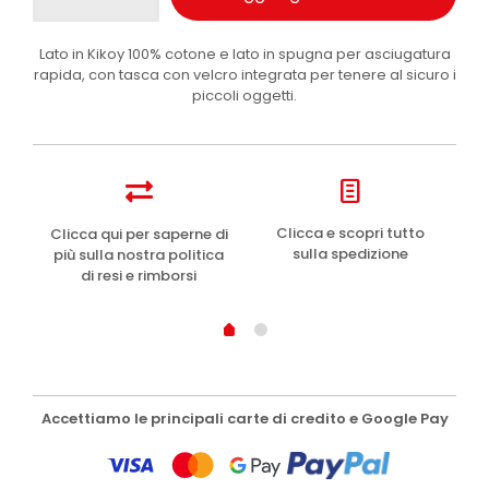
telo
mare
Lato in Kikoy 100% cotone e lato in spugna per asciugatura
Kikoy
rapida, con tasca con velcro integrata per tenere al sicuro i
Beige
piccoli oggetti.
e
Blu
1pz
quantità
e
Clicca e scopri tutto
Clicca qui per saperne di
sulla spedizione
più sulla nostra politica
di resi e rimborsi
Accettiamo le principali carte di credito e Google Pay