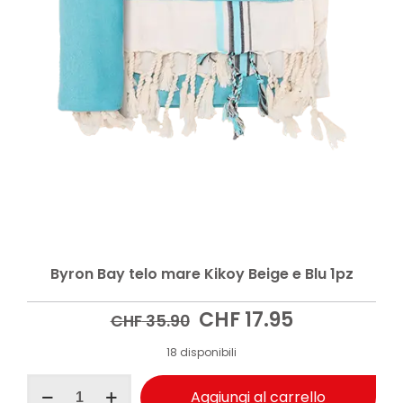
Byron Bay telo mare Kikoy Beige e Blu 1pz
Il
Il
CHF
17.95
CHF
35.90
prezzo
prezzo
originale
attuale
18 disponibili
era:
è:
Byron
CHF 35.90.
CHF 17.95.
Aggiungi al carrello
Bay