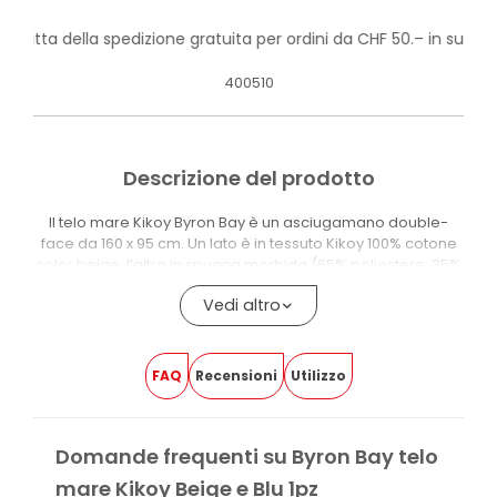
rofitta della spedizione gratuita per ordini da CHF 50.– in su!
400510
Descrizione del prodotto
Il telo mare Kikoy Byron Bay è un asciugamano double-
face da 160 x 95 cm. Un lato è in tessuto Kikoy 100% cotone
color beige, l’altro in spugna morbida (65% poliestere, 35%
cotone) color turchese per asciugatura rapida.
Vedi altro
La tasca con velcro integrata permette di tenere al sicuro
chiavi, denaro o telefono durante la giornata in spiaggia o
a bordo piscina.
FAQ
Recensioni
Utilizzo
Il formato leggero e compatto si adatta facilmente alla
borsa da spiaggia o al bagaglio a mano.
Domande frequenti su Byron Bay telo
BENEFICI DI BYRON BAY TELO MARE KIKOY
mare Kikoy Beige e Blu 1pz