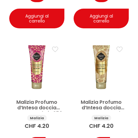
Aggiungi al
Aggiungi al
carrello
carrello
Malizia Profumo
Malizia Profumo
d’Intesa doccia
d’Intesa doccia
crema Royal Iris 250
crema Luxury Amber
ml
250 ml
Malizia
Malizia
CHF
4.20
CHF
4.20