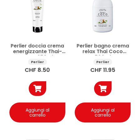
Detergente corpo e capelli uomo
Detersione corpo
Doccia crema
Docciaschiuma
Gel doccia
Olio doccia
Vedi di più
Perlier doccia crema
Perlier bagno crema
energizzante Thai-
relax Thai Coco
Prezzo
Coco 250ml
500ml
Perlier
Perlier
CHF
8.50
CHF
11.95
Applicare
Aggiungi al
Aggiungi al
carrello
carrello