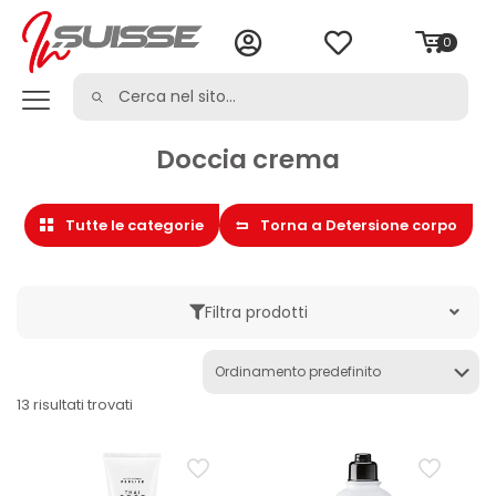
0
Doccia crema
Tutte le categorie
Torna a Detersione corpo
Filtra prodotti
Marche
13 risultati trovati
Categoria
Bagno e sali da bagno
Cura del corpo
Cura della persona
Detergente corpo bio