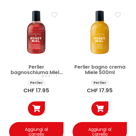
Perlier
Perlier bagno crema
bagnoschiuma Miele
Miele 500ml
e Zenzero 500ml
Perlier
Perlier
CHF
17.95
CHF
17.95
Aggiungi al
Aggiungi al
carrello
carrello