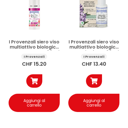
Prezzo
Applicare
I Provenzali siero viso
I Provenzali siero viso
multiattivo biologico
multiattivo biologico
Rosa Mosqueta 30 ml
Lavanda Ligure 30 ml
I Provenzali
I Provenzali
CHF
15.20
CHF
13.40
Aggiungi al
Aggiungi al
carrello
carrello