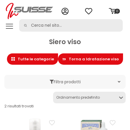
0
Siero viso
Tutte le categorie
Torna a Idratazione viso
Filtra prodotti
Marche
2 risultati trovati
Categoria
Crema viso
Cura del viso
Cura della persona
Gel viso
Idratazione viso
Olio viso
Siero viso