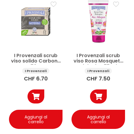
Contorno labbra
Contorno occhi
Cura del viso
Cura della persona
Maschera viso
Scrub viso
Trattamento viso
Prezzo
I Provenzali scrub
I Provenzali scrub
Applicare
viso solido Carbone
viso Rosa Mosqueta
70 g
Biologica 75 ml
I Provenzali
I Provenzali
CHF
6.70
CHF
7.50
Aggiungi al
Aggiungi al
carrello
carrello