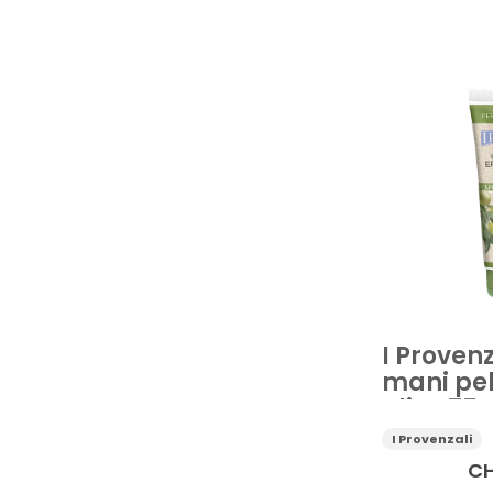
Crema mani
Prezzo
I Proven
mani pell
Ulivo 75 
I Provenzali
C