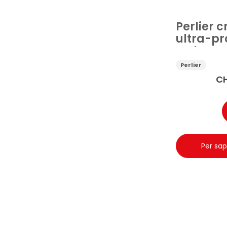
Perlier 
ultra-pr
Melogra
Perlier
C
Per sap