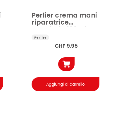
i
Perlier crema mani
riparatrice
Mandorla 100ml
Perlier
CHF
9.95
Aggiungi al carrello