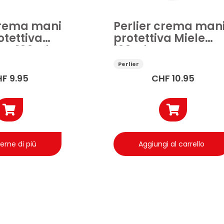
crema mani
Perlier crema man
otettiva
protettiva Miele
no 100ml
100ml
Perlier
HF
9.95
CHF
10.95
erne di più
Aggiungi al carrello