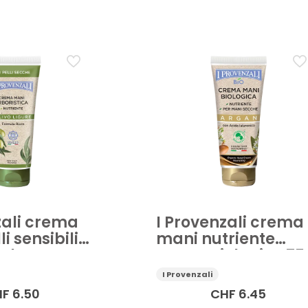
Crema piedi
Cura della persona
Cura delle mani e dei pi
Applicare
zali crema
I Provenzali crema
i sensibili
mani nutriente
ml
Argan Biologico 75
ml
I Provenzali
HF
6.50
CHF
6.45