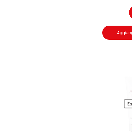
Aggiung
E