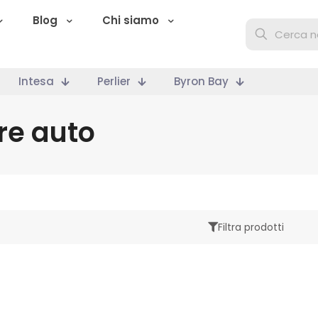
Blog
Chi siamo
Intesa
Perlier
Byron Bay
re auto
Filtra prodotti