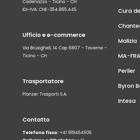
Cadenazzo - Ticino - CH
IDI-IVA: CHE-354.865.445
Cura de
Chantec
Ufficio e e-commerce
Malizia
Via Brüsighell, 14 Cap 6807 - Taverne -
MA-FR
Ticino - CH
Perlier
Trasportatore
Byron B
Planzer Trasporti S.A.
Intesa
Contatto
Telefono fisso:
+41 919454505