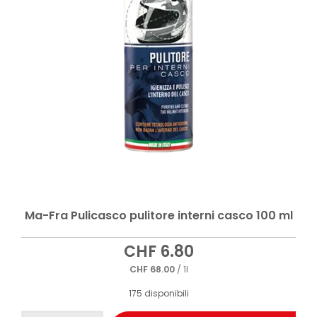
Ma-Fra Pulicasco pulitore interni casco 100 ml
CHF
6.80
CHF
68.00
/ 1l
175 disponibili
Ma-