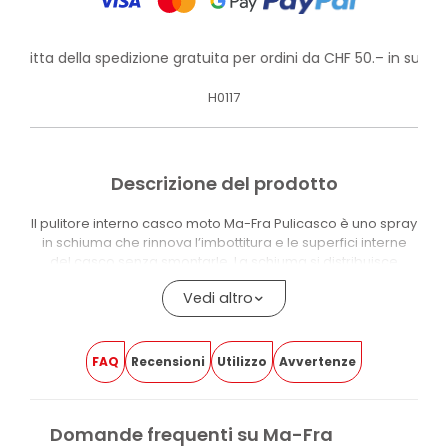
rofitta della spedizione gratuita per ordini da CHF 50.– in su!
H0117
Descrizione del prodotto
Il pulitore interno casco moto Ma-Fra Pulicasco è uno spray
in schiuma che rinnova l’imbottitura e le superfici interne
del casco senza smontarle. La schiuma si distribuisce
uniformemente, raggiunge ogni punto dell’imbottitura e
Vedi altro
scioglie sudore, impurità e batteri in pochi minuti, senza
lasciare aloni.
La formula con ingredienti neutri e atossici neutralizza i
FAQ
Recensioni
Utilizzo
Avvertenze
cattivi odori e mantiene la freschezza anche dopo
percorrenze prolungate. Compatibile con imbottiture,
visiere, plastiche e inserti in pelle — non danneggia i
materiali e preserva la visibilità della visiera. Sicuro per la
Domande frequenti su Ma-Fra
pelle del viso.