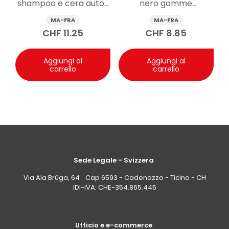
shampoo e cera auto 1
nero gomme
Domanda: Quali precauzioni di sicurezza
bisogna seguire quando si usa uno spray
l
rinnovante spray
MA-FRA
MA-FRA
pulitore per interni casco come Ma-Fra
500ml
CHF
11.25
CHF
8.85
Pulicasco?
Risposta: Uno spray come Pulicasco è un aerosol
altamente infiammabile: non vaporizzare su fiamme
Aggiungi al
Aggiungi al
libere o fonti di accensione, non perforare né bruciare
carrello
carrello
il contenitore, proteggere dai raggi solari e non
esporre a temperature superiori a 50°C/122°F. Tenere
fuori dalla portata dei bambini.
Sede Legale - Svizzera
Via Ala Brüga, 64 Cap 6593 - Cadenazzo - Ticino - CH
IDI-IVA: CHE-354.865.445
Ufficio e e-commerce