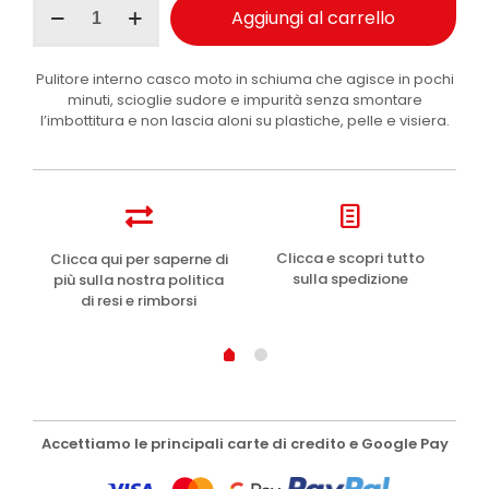
Aggiungi al carrello
Fra
Pulicasco
pulitore
Pulitore interno casco moto in schiuma che agisce in pochi
interni
minuti, scioglie sudore e impurità senza smontare
casco
l’imbottitura e non lascia aloni su plastiche, pelle e visiera.
100
ml
quantità
e
Clicca e scopri tutto
Clicca qui per saperne di
sulla spedizione
più sulla nostra politica
di resi e rimborsi
Accettiamo le principali carte di credito e Google Pay