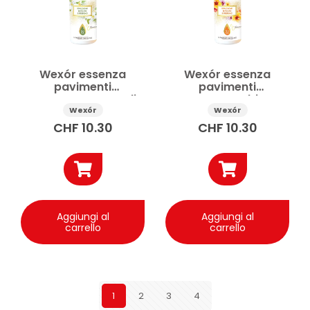
Wexór essenza
Wexór essenza
pavimenti
pavimenti
concentrata Neroli
concentrata Ibiscus
235 ml
235 ml
Wexór
Wexór
CHF
10.30
CHF
10.30
Aggiungi al
Aggiungi al
carrello
carrello
1
2
3
4