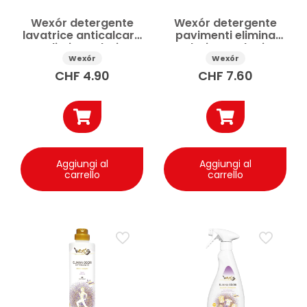
Wexór detergente
Wexór detergente
lavatrice anticalcare
pavimenti elimina
elimina odori
odori tecnologia
tecnologia
molecolare 750 ml
Wexór
Wexór
molecolare 235 ml
CHF
4.90
CHF
7.60
Aggiungi al
Aggiungi al
carrello
carrello