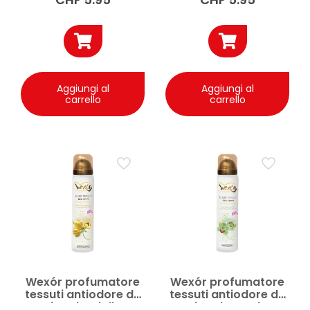
Aggiungi al
Aggiungi al
carrello
carrello
Wexór profumatore
Wexór profumatore
tessuti antiodore da
tessuti antiodore da
viaggio Giallo
viaggio Verde