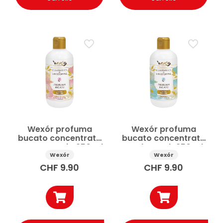
Wexór profuma
Wexór profuma
bucato concentrato
bucato concentrato
Rosa e Peonia 250 ml
Fresh Touch 250 ml
Wexór
Wexór
CHF
9.90
CHF
9.90