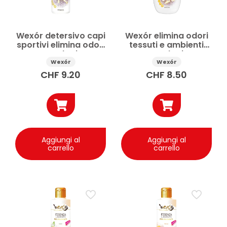
Wexór detersivo capi
Wexór elimina odori
sportivi elimina odori
tessuti e ambienti
tecnologia
tecnologia
molecolare 750 ml
molecolare 500 ml
Wexór
Wexór
CHF
9.20
CHF
8.50
Aggiungi al
Aggiungi al
carrello
carrello