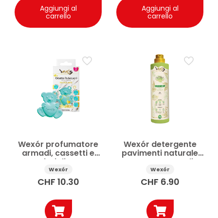
Aggiungi al
Aggiungi al
carrello
carrello
Wexór profumatore
Wexór detergente
armadi, cassetti e
pavimenti naturale
auto Fiori di Cotone
concentrato Foglia
3pz 33 g
d’Oro 750 ml
Wexór
Wexór
CHF
10.30
CHF
6.90