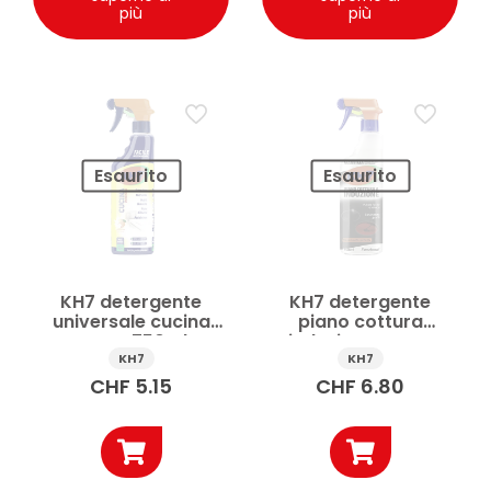
più
più
Esaurito
Esaurito
KH7 detergente
KH7 detergente
universale cucina
piano cottura
spray 750ml
induzione spray
750ml
KH7
KH7
CHF
5.15
CHF
6.80