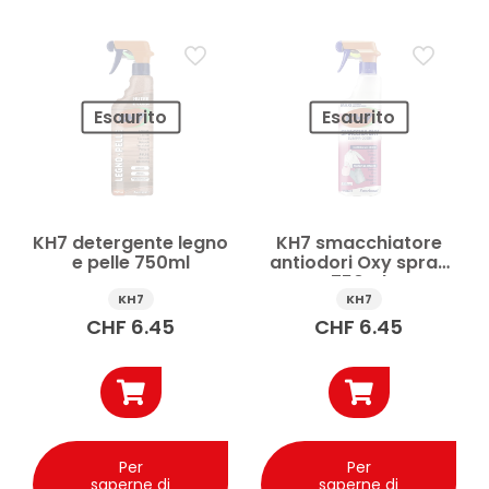
Prezzo
Applicare
Esaurito
Esaurito
KH7 detergente legno
KH7 smacchiatore
e pelle 750ml
antiodori Oxy spray
750ml
KH7
KH7
CHF
6.45
CHF
6.45
Per
Per
saperne di
saperne di