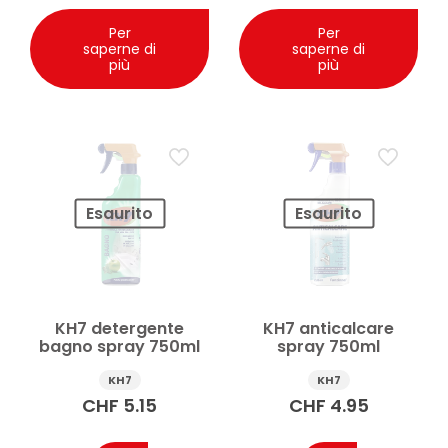
Per
Per
saperne di
saperne di
più
più
Esaurito
Esaurito
KH7 detergente
KH7 anticalcare
bagno spray 750ml
spray 750ml
KH7
KH7
CHF
5.15
CHF
4.95