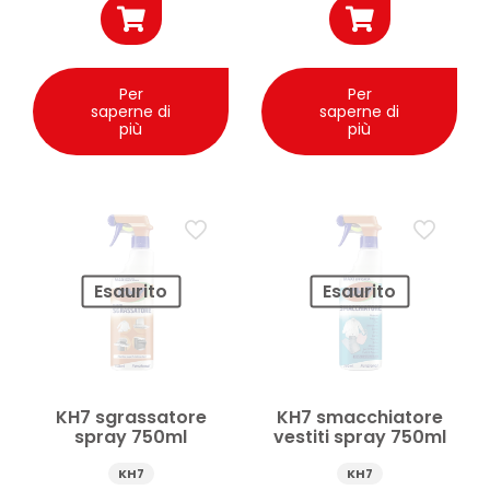
Per
Per
saperne di
saperne di
più
più
Esaurito
Esaurito
KH7 sgrassatore
KH7 smacchiatore
spray 750ml
vestiti spray 750ml
KH7
KH7