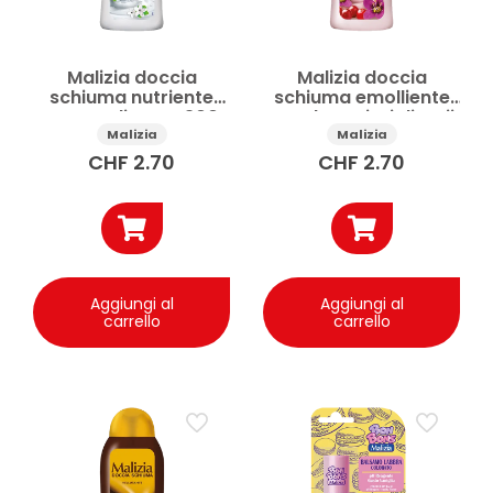
Malizia doccia
Malizia doccia
schiuma nutriente
schiuma emolliente
Crema di Latte 300
Bacche e Fiori di Goji
ml
300 ml
Malizia
Malizia
CHF
2.70
CHF
2.70
Aggiungi al
Aggiungi al
carrello
carrello