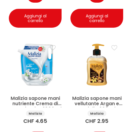
Aggiungi al
Aggiungi al
carrello
carrello
Malizia sapone mani
Malizia sapone mani
nutriente Crema di
vellutante Argan e
Latte ricarica 1000 ml
Vaniglia 300 ml
Malizia
Malizia
CHF
4.65
CHF
2.95