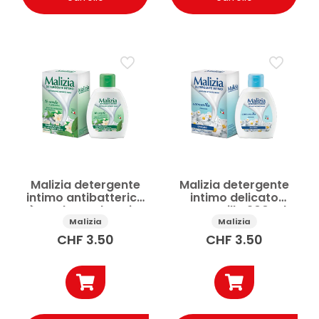
Malizia detergente
Malizia detergente
intimo antibatterico
intimo delicato
tè verde e gelsomino
camomilla 200 ml
200 ml
Malizia
Malizia
CHF
3.50
CHF
3.50