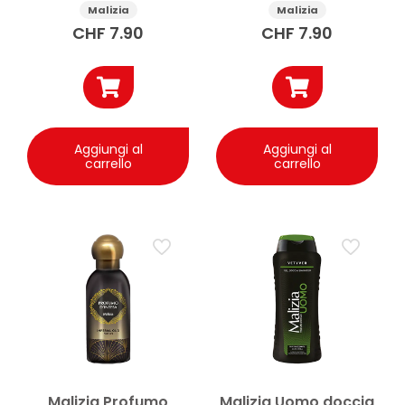
ml
Amber 100 ml
Malizia
Malizia
CHF
7.90
CHF
7.90
Aggiungi al
Aggiungi al
carrello
carrello
Malizia Profumo
Malizia Uomo doccia