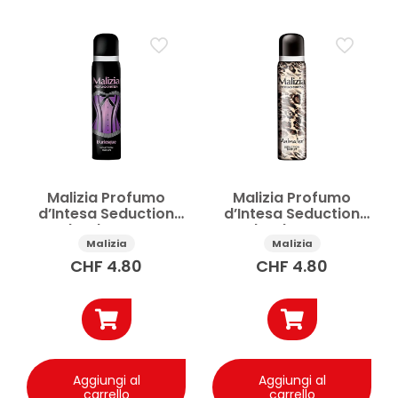
Prezzo
Applicare
Malizia Profumo
Malizia Profumo
d’Intesa Seduction
d’Intesa Seduction
deodorante
deodorante
Burlesque 100 ml
Animalier 100 ml
Malizia
Malizia
CHF
4.80
CHF
4.80
Aggiungi al
Aggiungi al
carrello
carrello