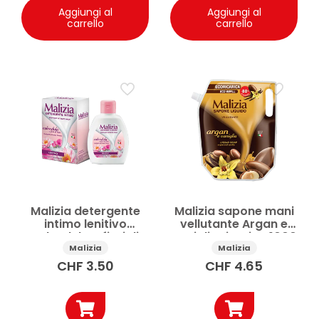
Aggiungi al
Aggiungi al
carrello
carrello
Malizia detergente
Malizia sapone mani
intimo lenitivo
vellutante Argan e
calendula e fiori di
Vaniglia ricarica 1000
loto 200 ml
ml
Malizia
Malizia
CHF
3.50
CHF
4.65