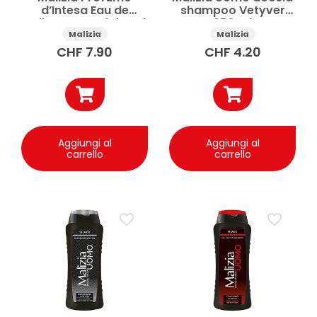
d’Intesa Eau de
shampoo Vetyver
Toilette Imperial Oud
250 ml
100 ml
Malizia
Malizia
CHF
7.90
CHF
4.20
Aggiungi al
Aggiungi al
carrello
carrello