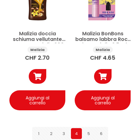
Malizia doccia
Malizia BonBons
schiuma vellutante
balsamo labbra Rock
Argan e Vaniglia 300
Kiss vaniglia 3,5 ml
ml
Malizia
Malizia
CHF
2.70
CHF
4.65
Aggiungi al
Aggiungi al
carrello
carrello
1
2
3
4
5
6