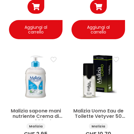
Aggiungi al
Aggiungi al
carrello
carrello
Malizia sapone mani
Malizia Uomo Eau de
nutriente Crema di
Toilette Vetyver 50
Latte 300 ml
ml
Malizia
Malizia
CHF
2.95
CHF
10.70