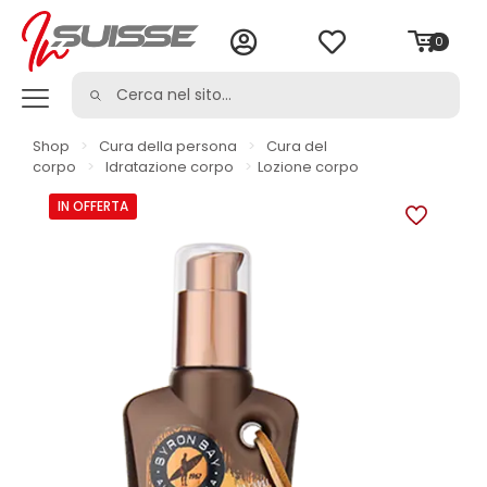
0
Shop
>
Cura della persona
>
Cura del
corpo
>
Idratazione corpo
>
Lozione corpo
IN OFFERTA