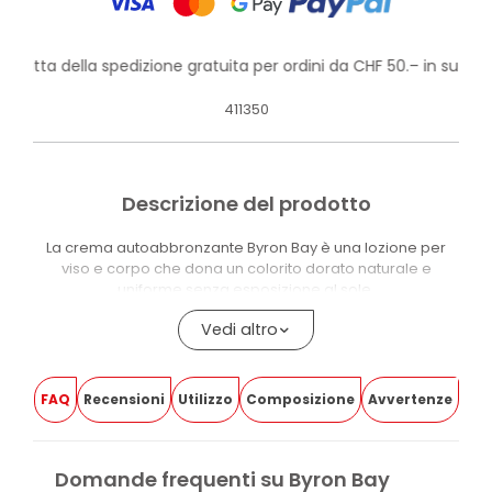
rofitta della spedizione gratuita per ordini da CHF 50.– in su!
411350
Descrizione del prodotto
La crema autoabbronzante Byron Bay è una lozione per
viso e corpo che dona un colorito dorato naturale e
uniforme senza esposizione al sole.
Sviluppa un risultato graduale ed è adatta a pelli da chiare
Vedi altro
a medie.
Il DHA 100% naturale è l’agente autoabbronzante della
FAQ
Recensioni
Utilizzo
Composizione
Avvertenze
formula. Olio di Mandorle Dolci, Vitamina E e Glicerina
aiutano a mantenere la pelle morbida e idratata.
La texture leggera si assorbe rapidamente senza lasciare
Domande frequenti su Byron Bay
residui appiccicosi. La formula è vegana, non contiene filtri