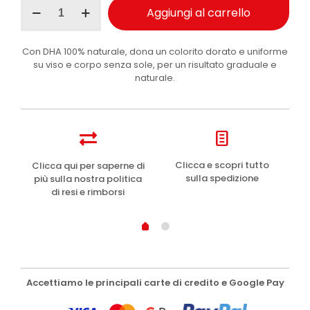
Byron
Aggiungi al carrello
Bay
crema
autoabbronzante
Con DHA 100% naturale, dona un colorito dorato e uniforme
200ml
su viso e corpo senza sole, per un risultato graduale e
quantità
naturale.
e
Clicca e scopri tutto
Clicca qui per saperne di
sulla spedizione
più sulla nostra politica
di resi e rimborsi
Accettiamo le principali carte di credito e Google Pay