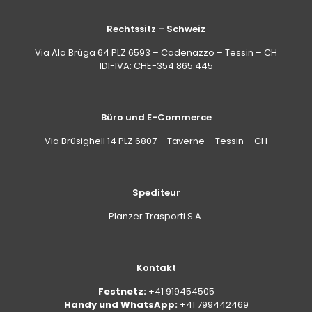
Rechtssitz – Schweiz
Via Ala Brüga 64 PLZ 6593 – Cadenazzo – Tessin – CH
IDI-IVA: CHE-354.865.445
Büro und E-Commerce
Via Brüsighell 14 PLZ 6807 – Taverne – Tessin – CH
Spediteur
Planzer Trasporti S.A.
Kontakt
Festnetz:
+41 919454505
Handy und WhatsApp:
+41 799442469