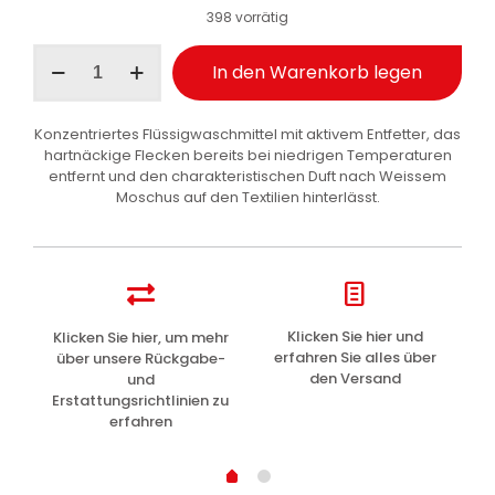
mit
5.00
398 vorrätig
von 5,
basierend
auf
Chanteclair
Kundenbewertung
In den Warenkorb legen
Waschmittel
Weisser
Moschus
Konzentriertes Flüssigwaschmittel mit aktivem Entfetter, das
3.6
hartnäckige Flecken bereits bei niedrigen Temperaturen
l
entfernt und den charakteristischen Duft nach Weissem
Menge
Moschus auf den Textilien hinterlässt.
z
Klicken Sie hier und
Klicken Sie hier, um mehr
L
erfahren Sie alles über
über unsere Rückgabe-
den Versand
und
Erstattungsrichtlinien zu
erfahren