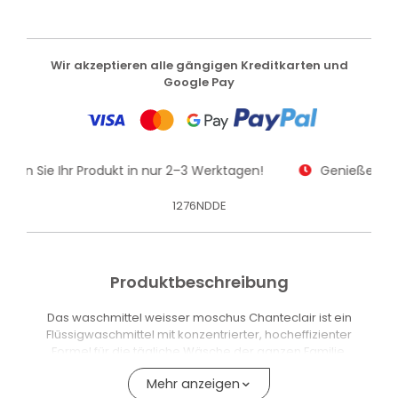
Wir akzeptieren alle gängigen Kreditkarten und
Google Pay
alten Sie Ihr Produkt in nur 2–3 Werktagen!
Genießen Sie
1276NDDE
Produktbeschreibung
Das waschmittel weisser moschus Chanteclair ist ein
Flüssigwaschmittel mit konzentrierter, hocheffizienter
Formel für die tägliche Wäsche der ganzen Familie.
Die Formel enthält den echten Chanteclair Fettlöser, der auf
Mehr anzeigen