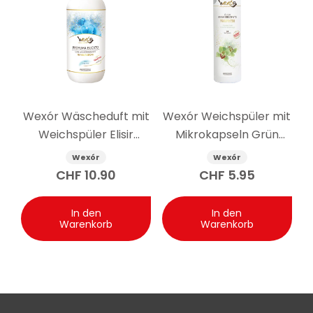
Dosierung, Wäschemenge, Programm und
Trocknungsart variieren.
Wexór Wäscheduft mit
Wexór Weichspüler mit
Weichspüler Elisir
Mikrokapseln Grün
Acquatico 500 ml
Himalaya 750 ml
Wexór
Wexór
CHF
10.90
CHF
5.95
In den
In den
Warenkorb
Warenkorb