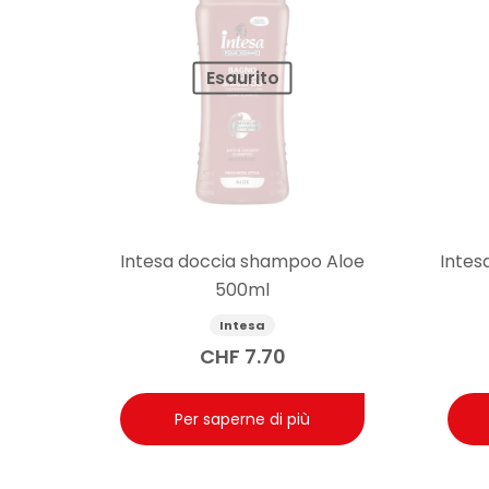
Esaurito
Intesa doccia shampoo Aloe
Intes
500ml
Intesa
CHF
7.70
Per saperne di più