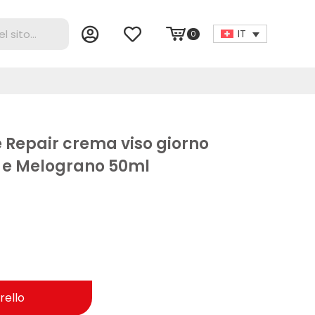
IT
0
e Repair crema viso giorno
e e Melograno 50ml
rello