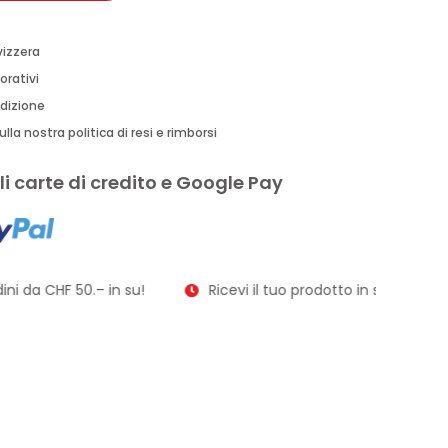
vizzera
orativi
edizione
lla nostra politica di resi e rimborsi
i carte di credito e Google Pay
i da CHF 50.– in su!
Ricevi il tuo prodotto in soli 2–3 giorn