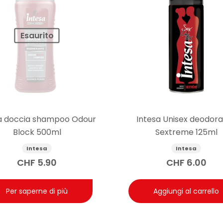
Esaurito
a doccia shampoo Odour
Intesa Unisex deodor
Block 500ml
Sextreme 125ml
Intesa
Intesa
CHF
5.90
CHF
6.00
Per saperne di più
Aggiungi al carrello