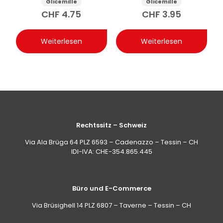
Glicemille
Glicemille
Handcreme mit
CHF
4.75
CHF
3.95
Präbiotikum 100 ml
Weiterlesen
Weiterlesen
Rechtssitz – Schweiz
Via Ala Brüga 64 PLZ 6593 – Cadenazzo – Tessin – CH
IDI-IVA: CHE-354.865.445
Büro und E-Commerce
Via Brüsighell 14 PLZ 6807 – Taverne – Tessin – CH