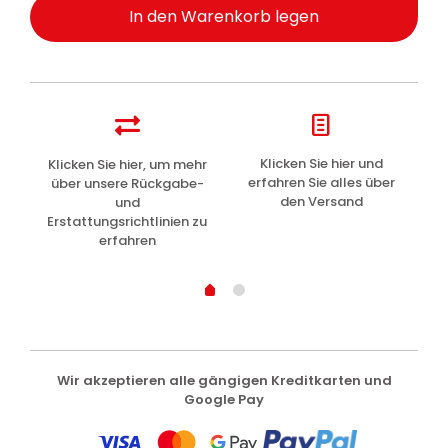
In den Warenkorb legen
z
Klicken Sie hier und
Klicken Sie hier, um mehr
L
erfahren Sie alles über
über unsere Rückgabe-
den Versand
und
Erstattungsrichtlinien zu
erfahren
Wir akzeptieren alle gängigen Kreditkarten und
Google Pay