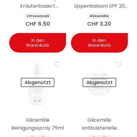
kräuterbasiert
Lippenbalsam SPF 20
Seideneffekt
schützend 5.5g
I Provenzali
Glicemille
Sheabutter und
CHF
6.50
CHF
3.20
Avocado 250 ml
In den
In den
Warenkorb
Warenkorb
Abgenutzt
Abgenutzt
Glicemille
Glicemille
Reinigungsspray 75ml
antibakterielle
feuchtigkeitsspendende