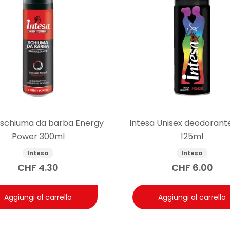
 schiuma da barba Energy
Intesa Unisex deodorante
Power 300ml
125ml
Intesa
Intesa
CHF
4.30
CHF
6.00
Aggiungi al carrello
Aggiungi al carrello