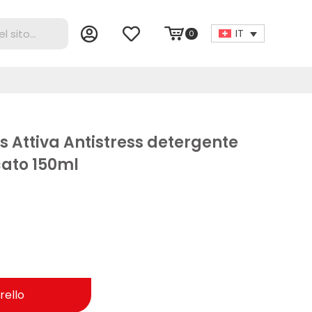
IT
0
s Attiva Antistress detergente
cato 150ml
rello