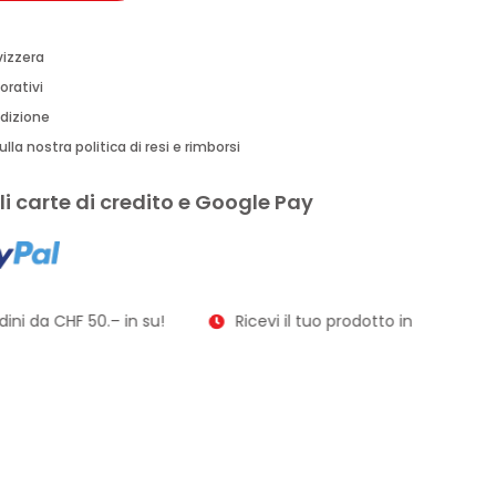
vizzera
orativi
edizione
lla nostra politica di resi e rimborsi
i carte di credito e Google Pay
ni da CHF 50.– in su!
Ricevi il tuo prodotto in soli 2–3 gior