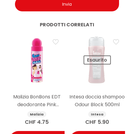
PRODOTTI CORRELATI
Esaurito
Malizia BonBons EDT
Intesa doccia shampoo
deodorante Pink
Odour Block 500ml
Grapefruit 75 ml
Malizia
Intesa
CHF
4.75
CHF
5.90