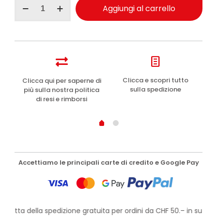
Clinians
Aggiungi al carrello
Hydra
Plus
Attiva
Antistress
acqua
micellare
400ml
quantità
e
Clicca e scopri tutto
Clicca qui per saperne di
sulla spedizione
più sulla nostra politica
di resi e rimborsi
Accettiamo le principali carte di credito e Google Pay
rofitta della spedizione gratuita per ordini da CHF 50.– in su!