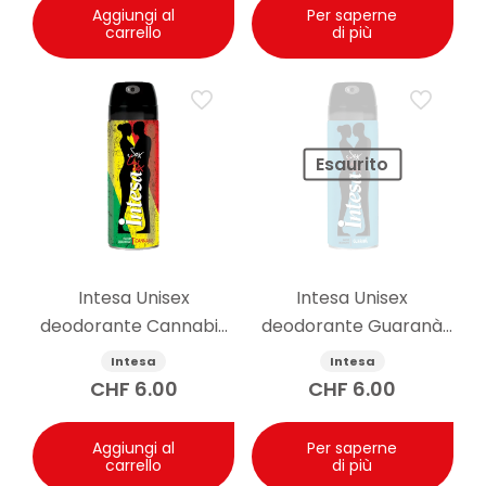
Aggiungi al
Per saperne
carrello
di più
Esaurito
Intesa Unisex
Intesa Unisex
deodorante Cannabis
deodorante Guaranà
125ml
125ml
Intesa
Intesa
CHF
6.00
CHF
6.00
Aggiungi al
Per saperne
carrello
di più