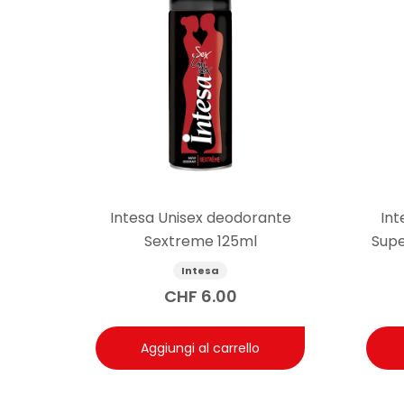
Intesa Unisex deodorante
Int
Sextreme 125ml
Supe
Intesa
CHF
6.00
Aggiungi al carrello