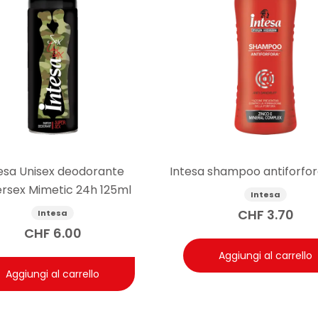
esa Unisex deodorante
Intesa shampoo antiforfo
rsex Mimetic 24h 125ml
Intesa
CHF
3.70
Intesa
CHF
6.00
Aggiungi al carrello
Aggiungi al carrello