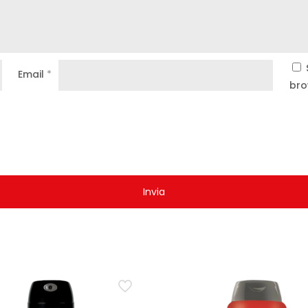
Email
*
bro