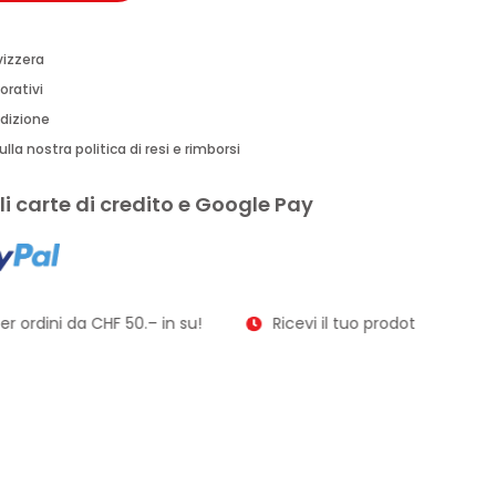
vizzera
orativi
edizione
lla nostra politica di resi e rimborsi
i carte di credito e Google Pay
r ordini da CHF 50.– in su!
Ricevi il tuo prodotto in soli 2–