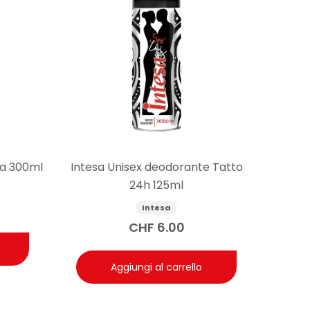
ra 300ml
Intesa Unisex deodorante Tatto
24h 125ml
Intesa
CHF
6.00
Aggiungi al carrello