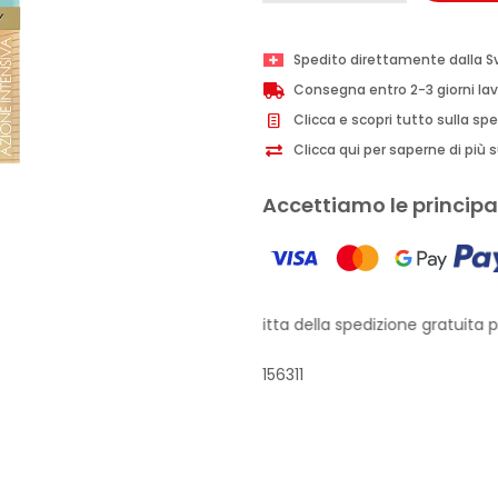
Beauty
crema
Spedito direttamente dalla S
viso
Consegna entro 2-3 giorni lav
antimacchie
Clicca e scopri tutto sulla sp
intensiva
Clicca qui per saperne di più su
50ml
quantità
Accettiamo le principal
Approfitta della spedizione gratuita pe
156311