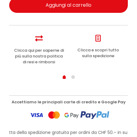
Aggiungi al carrello
e
Clicca e scopri tutto
Clicca qui per saperne di
sulla spedizione
più sulla nostra politica
di resi e rimborsi
Accettiamo le principali carte di credito e Google Pay
rofitta della spedizione gratuita per ordini da CHF 50.– in su!