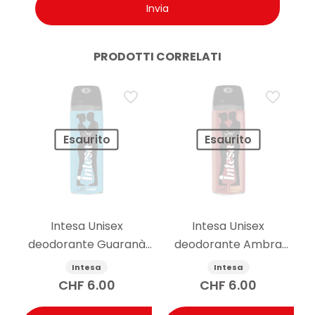
PRODOTTI CORRELATI
Esaurito
Esaurito
Intesa Unisex
Intesa Unisex
deodorante Guaranà
deodorante Ambra
125ml
d’Arabia 125ml
Intesa
Intesa
CHF
6.00
CHF
6.00