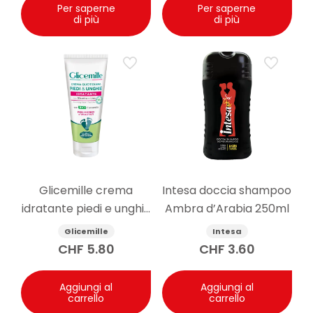
Per saperne
Per saperne
di più
di più
Glicemille crema
Intesa doccia shampoo
idratante piedi e unghie
Ambra d’Arabia 250ml
100ml
Glicemille
Intesa
CHF
5.80
CHF
3.60
Aggiungi al
Aggiungi al
carrello
carrello