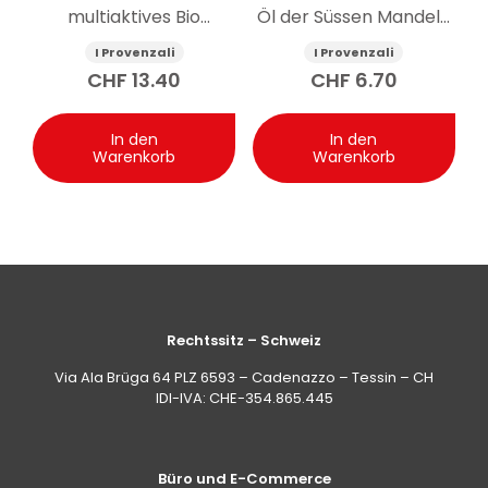
multiaktives Bio
Öl der Süssen Mandeln
Gesichtsserum
400 ml
I Provenzali
I Provenzali
Ligurischer Lavendel 30
CHF
13.40
CHF
6.70
ml
In den
In den
Warenkorb
Warenkorb
Rechtssitz – Schweiz
Via Ala Brüga 64 PLZ 6593 – Cadenazzo – Tessin – CH
IDI-IVA: CHE-354.865.445
Büro und E-Commerce