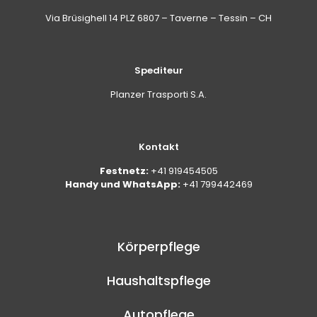
Via Brüsighell 14 PLZ 6807 – Taverne – Tessin – CH
Spediteur
Planzer Trasporti S.A.
Kontakt
Festnetz:
+41 919454505
Handy und WhatsApp:
+41 799442469
Körperpflege
Haushaltspflege
Autopflege