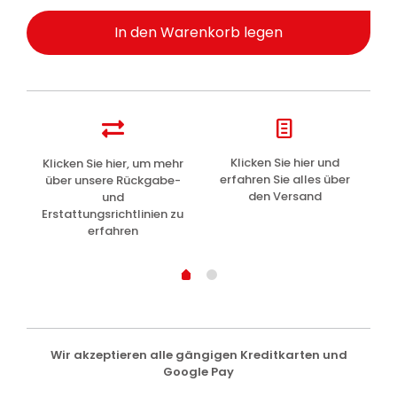
In den Warenkorb legen
z
Klicken Sie hier und
Klicken Sie hier, um mehr
L
erfahren Sie alles über
über unsere Rückgabe-
den Versand
und
Erstattungsrichtlinien zu
erfahren
Wir akzeptieren alle gängigen Kreditkarten und
Google Pay