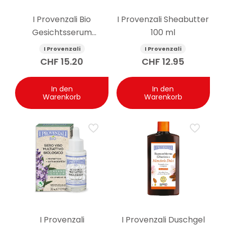
I Provenzali Bio
I Provenzali Sheabutter
Gesichtsserum
100 ml
multiaktiv Rosa
I Provenzali
I Provenzali
Mosqueta 30 ml
CHF
15.20
CHF
12.95
In den
In den
Warenkorb
Warenkorb
I Provenzali
I Provenzali Duschgel