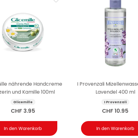
ille nährende Handcreme
I Provenzali Mizellenwass
zerin und Kamille 100ml
Lavendel 400 ml
Glicemille
I Provenzali
CHF
3.95
CHF
10.95
In den Warenkorb
In den Warenkorb