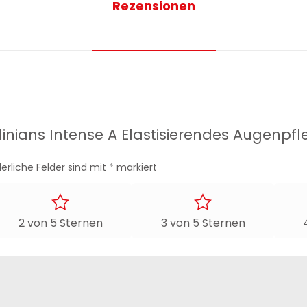
Rezensionen
Clinians Intense A Elastisierendes Augenp
derliche Felder sind mit
*
markiert
2 von 5 Sternen
3 von 5 Sternen