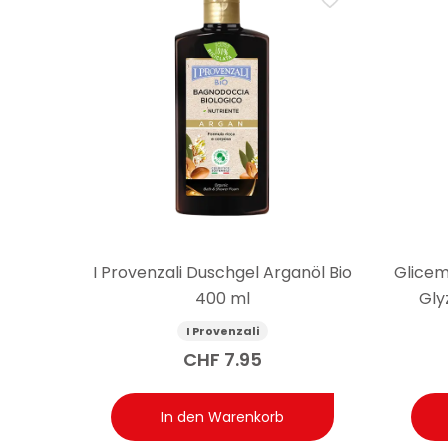
I Provenzali Duschgel Arganöl Bio
Glicem
400 ml
Gly
I Provenzali
CHF
7.95
In den Warenkorb