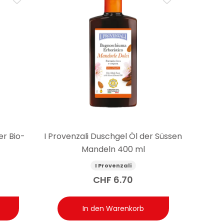
er Bio-
I Provenzali Duschgel Öl der Süssen
Mandeln 400 ml
I Provenzali
CHF
6.70
In den Warenkorb