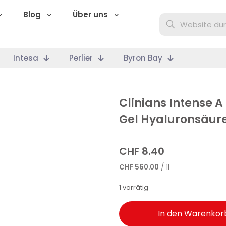
Blog
Über uns
Intesa
Perlier
Byron Bay
Clinians Intense 
Gel Hyaluronsäur
CHF
8.40
CHF
560.00
/ 1l
1 vorrätig
In den Warenkor