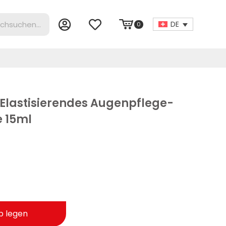
DE
0
A Elastisierendes Augenpflege-
e 15ml
b legen