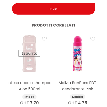
PRODOTTI CORRELATI
Esaurito
Intesa doccia shampoo
Malizia BonBons EDT
Aloe 500ml
deodorante Pink
Grapefruit 75 ml
Intesa
Malizia
CHF
7.70
CHF
4.75