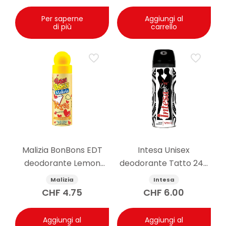
Per saperne
Aggiungi al
di più
carrello
Malizia BonBons EDT
Intesa Unisex
deodorante Lemon
deodorante Tatto 24h
Energy 75 ml
125ml
Malizia
Intesa
CHF
4.75
CHF
6.00
Aggiungi al
Aggiungi al