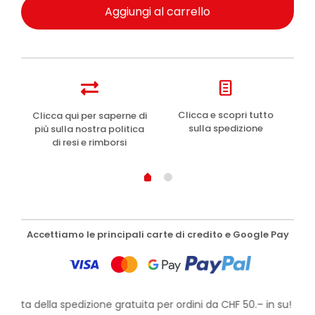
Aggiungi al carrello
e
Clicca e scopri tutto
Clicca qui per saperne di
sulla spedizione
più sulla nostra politica
di resi e rimborsi
Accettiamo le principali carte di credito e Google Pay
ofitta della spedizione gratuita per ordini da CHF 50.– in su!