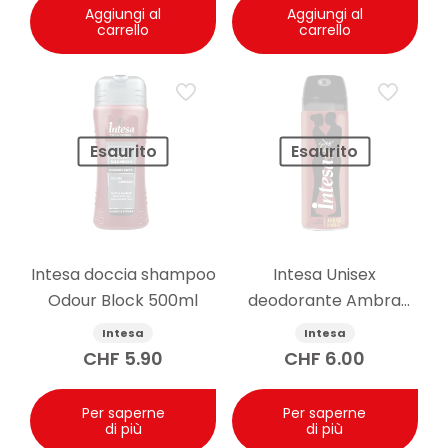
Aggiungi al
Aggiungi al
carrello
carrello
Esaurito
Esaurito
Intesa doccia shampoo
Intesa Unisex
Odour Block 500ml
deodorante Ambra
d’Arabia 125ml
Intesa
Intesa
CHF
5.90
CHF
6.00
Per saperne
Per saperne
di più
di più