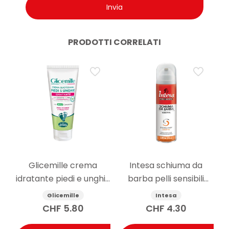
PRODOTTI CORRELATI
Glicemille crema
Intesa schiuma da
idratante piedi e unghie
barba pelli sensibili
100ml
senza alcool 300ml
Glicemille
Intesa
CHF
5.80
CHF
4.30