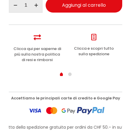
Clinians
Aggiungi al carrello
Sublime
Beauty
crema
viso
tono
e
compattezza
50ml
e
Clicca e scopri tutto
Clicca qui per saperne di
quantità
sulla spedizione
più sulla nostra politica
di resi e rimborsi
Accettiamo le principali carte di credito e Google Pay
rofitta della spedizione gratuita per ordini da CHF 50.– in su!