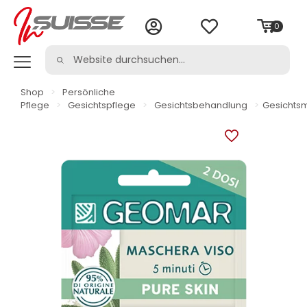
0
Shop
>
Persönliche
Pflege
>
Gesichtspflege
>
Gesichtsbehandlung
>
Gesichts