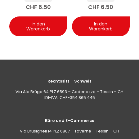
Sheabutter und
Olive 75 ml
CHF
6.50
CHF
6.50
Avocado 250 ml
In den
In den
Warenkorb
Warenkorb
Rechtssitz – Schweiz
Via Ala Brüga 64 PLZ 6593 – Cadenazzo – Tessin – CH
IDI-IVA: CHE-354.865.445
Büro und E-Commerce
Via Brüsighell 14 PLZ 6807 – Taverne – Tessin – CH