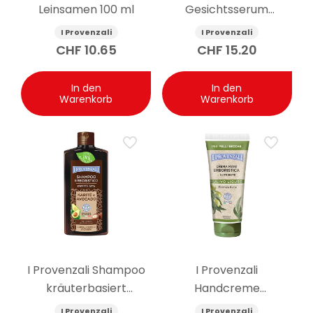
Leinsamen 100 ml
Gesichtsserum
multiaktiv Rosa
I Provenzali
I Provenzali
Mosqueta 30 ml
CHF
10.65
CHF
15.20
In den
In den
Warenkorb
Warenkorb
I Provenzali Shampoo
I Provenzali
kräuterbasiert
Handcreme
Seideneffekt
empfindliche Haut
I Provenzali
I Provenzali