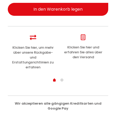
In den Warenkorb legen
z
Klicken Sie hier und
Klicken Sie hier, um mehr
L
erfahren Sie alles über
über unsere Rückgabe-
den Versand
und
Erstattungsrichtlinien zu
erfahren
Wir akzeptieren alle gängigen Kreditkarten und
Google Pay