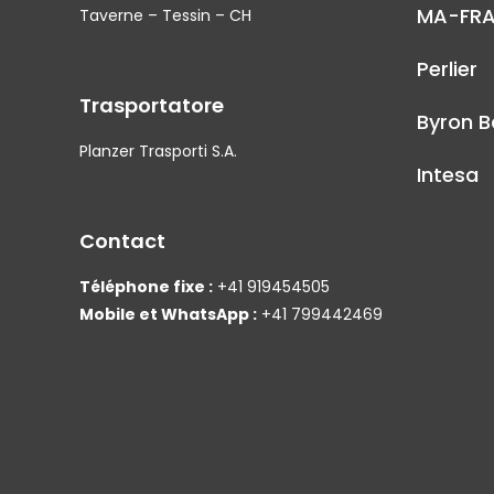
MA-FR
Taverne – Tessin – CH
Perlier
Trasportatore
Byron B
Planzer Trasporti S.A.
Intesa
Contact
Téléphone fixe :
+41 919454505
Mobile et WhatsApp :
+41 799442469