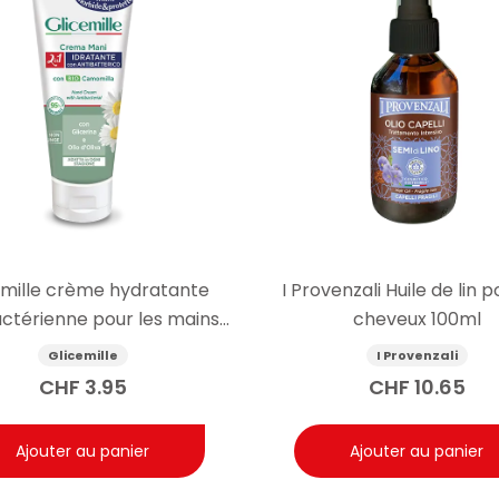
emille crème hydratante
I Provenzali Huile de lin p
actérienne pour les mains
cheveux 100ml
100ml
Glicemille
I Provenzali
CHF
3.95
CHF
10.65
Ajouter au panier
Ajouter au panier