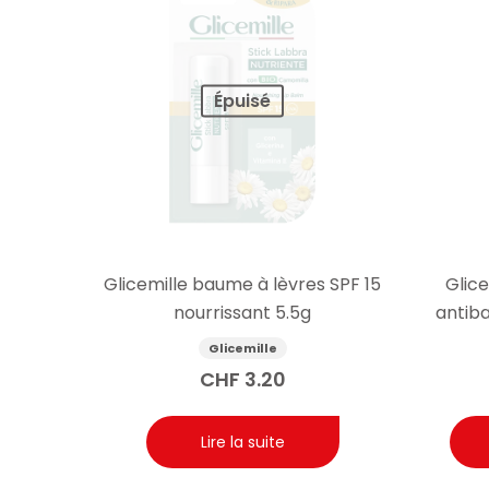
Épuisé
Glicemille baume à lèvres SPF 15
Glic
nourrissant 5.5g
antib
Glicemille
CHF
3.20
Lire la suite