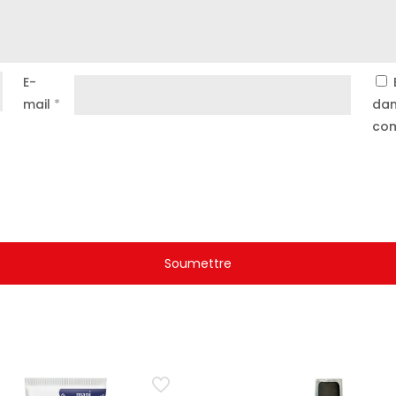
E-
mail
*
dan
com