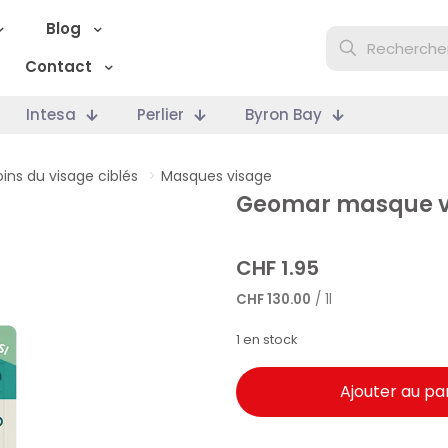
Blog
Contact
Intesa
Perlier
Byron Bay
oins du visage ciblés
>
Masques visage
Geomar masque vis
CHF
1.95
CHF
130.00
/ 1l
1 en stock
Ajouter au pa