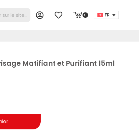
FR
0
age Matifiant et Purifiant 15ml
nier