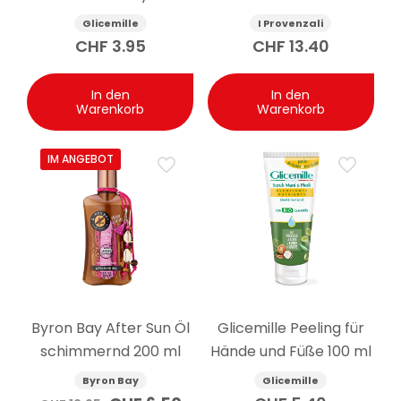
und Kamille 100ml
Gesichtsserum
Glicemille
I Provenzali
Ligurischer Lavendel 30
CHF
3.95
CHF
13.40
ml
In den
In den
Warenkorb
Warenkorb
IM ANGEBOT
Byron Bay After Sun Öl
Glicemille Peeling für
schimmernd 200 ml
Hände und Füße 100 ml
Byron Bay
Glicemille