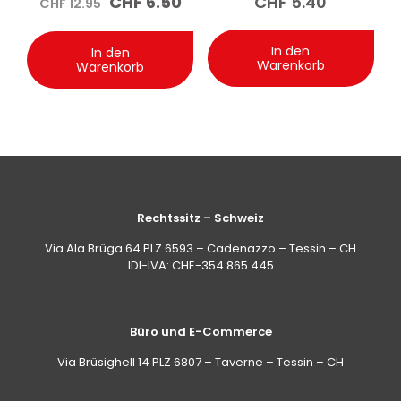
Ursprünglicher
Aktueller
CHF
6.50
CHF
5.40
CHF
12.95
Preis
Preis
war:
ist:
CHF 12.95
CHF 6.50.
In den
In den
Warenkorb
Warenkorb
Rechtssitz – Schweiz
Via Ala Brüga 64 PLZ 6593 – Cadenazzo – Tessin – CH
IDI-IVA: CHE-354.865.445
Büro und E-Commerce
Via Brüsighell 14 PLZ 6807 – Taverne – Tessin – CH