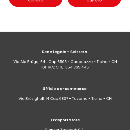
carrello
carrello
Sede Legale - Svizzera
Via Ala Brüga, 64 Cap 6593 - Cadenazzo - Ticino - CH
IDI-IVA: CHE-354.865.445
Ufficio e e-commerce
Via Brüsighell, 14 Cap 6807 - Taverne - Ticino - CH
Trasportatore
Planzer Trasporti S.A.