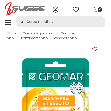
0
Shop
>
Cura della persona
>
Cura del
viso
>
Trattamento viso
>
Maschera viso