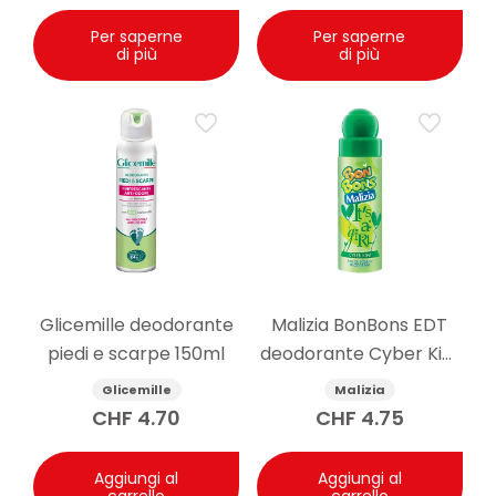
Per saperne
Per saperne
di più
di più
Glicemille deodorante
Malizia BonBons EDT
piedi e scarpe 150ml
deodorante Cyber Kiwi
75 ml
Glicemille
Malizia
CHF
4.70
CHF
4.75
Aggiungi al
Aggiungi al