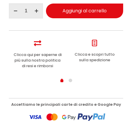
Geomar
Aggiungi al carrello
maschera
viso
in
tessuto
illuminante
22ml
quantità
e
Clicca e scopri tutto
Clicca qui per saperne di
sulla spedizione
più sulla nostra politica
di resi e rimborsi
Accettiamo le principali carte di credito e Google Pay